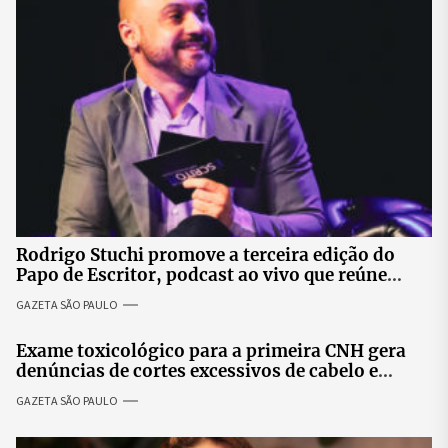
Rodrigo Stuchi promove a terceira edição do
Papo de Escritor, podcast ao vivo que reúne
especialistas para discutir saúde mental e
GAZETA SÃO PAULO
prosperidade.
Exame toxicológico para a primeira CNH gera
denúncias de cortes excessivos de cabelo e
revolta entre candidatas
GAZETA SÃO PAULO