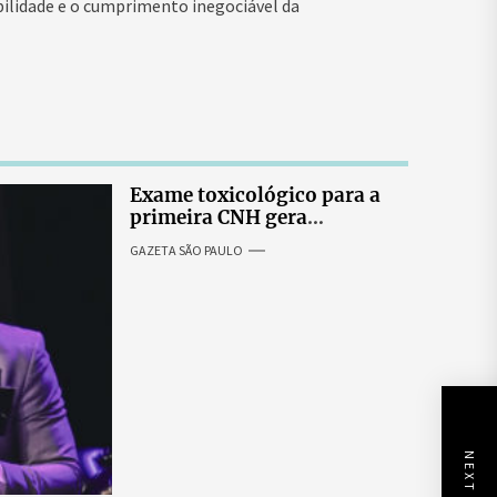
abilidade e o cumprimento inegociável da
Exame toxicológico para a
primeira CNH gera
denúncias de cortes
GAZETA SÃO PAULO
excessivos de cabelo e
revolta entre candidatas