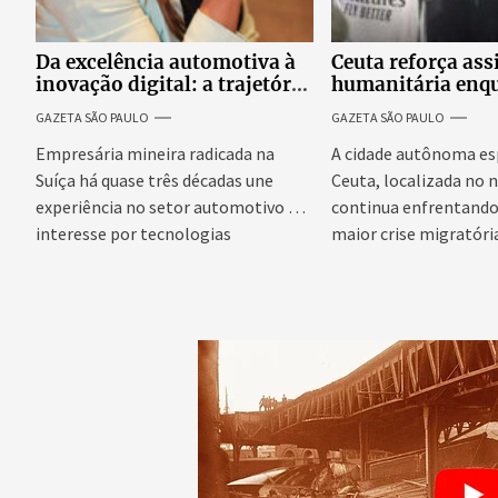
Da excelência automotiva à
Ceuta reforça ass
inovação digital: a trajetória
humanitária enq
internacional da empresária
Espanha busca ev
GAZETA SÃO PAULO
GAZETA SÃO PAULO
Adriene Silva
onda migratória
Empresária mineira radicada na
A cidade autônoma es
Suíça há quase três décadas une
Ceuta, localizada no n
experiência no setor automotivo e
continua enfrentando 
interesse por tecnologias
maior crise migratória
emergentes para...