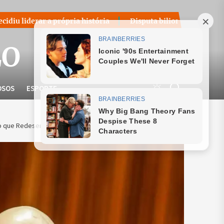
ópria história
Disputa bilionária sobre royalties do petró
LO
OSOS
ESPORTE
 que Redesenha os Limites da Política Nacional