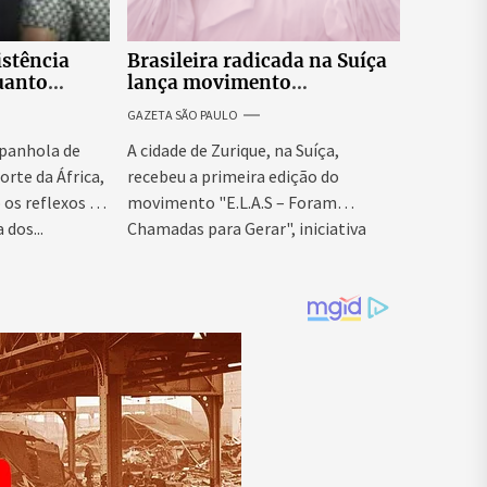
istência
Brasileira radicada na Suíça
uanto
lança movimento
itar nova
internacional voltado ao
GAZETA SÃO PAULO
fortalecimento da identidade
feminina
panhola de
A cidade de Zurique, na Suíça,
orte da África,
recebeu a primeira edição do
os reflexos da
movimento "E.L.A.S – Foram
 dos...
Chamadas para Gerar", iniciativa
idealizada...