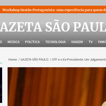
 Protagonista: uma experiência para quem decidiu liderar a pr
AZETA SÃO PAU
LO
MÚSICA
POLÍTICA
TECNOLOGIA
VIAGEM
TV
FAM
Home
GAZETA SÃO PAULO
STF e o Ex-Presidente: Um Julgamento