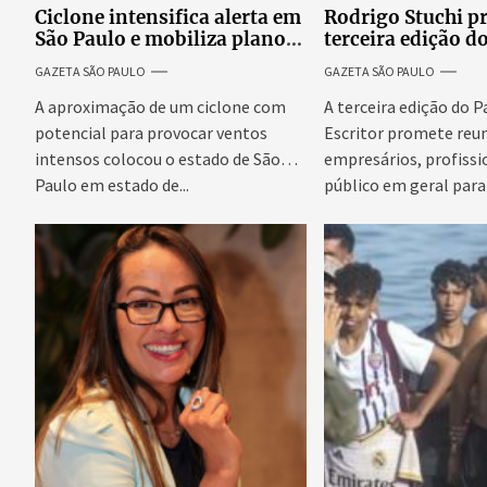
Ciclone intensifica alerta em
Rodrigo Stuchi p
São Paulo e mobiliza plano
terceira edição d
emergencial para evitar
Escritor, podcast
GAZETA SÃO PAULO
GAZETA SÃO PAULO
impactos no fornecimento
reúne especialist
de energia
discutir saúde me
A aproximação de um ciclone com
A terceira edição do 
prosperidade.
potencial para provocar ventos
Escritor promete reun
intensos colocou o estado de São
empresários, profissi
Paulo em estado de...
público em geral para
conteúdo,...