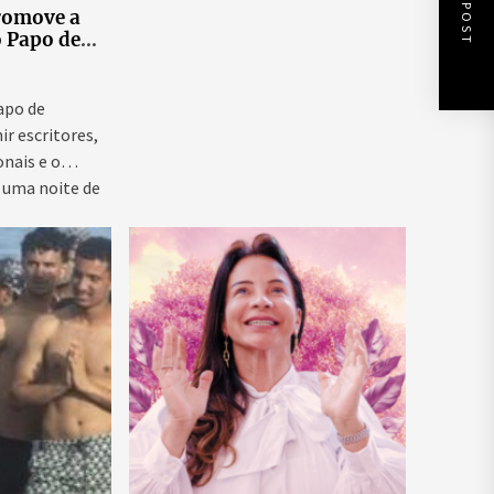
NEXT POST
romove a
o Papo de
 ao vivo que
as para
ntal e
Papo de
ir escritores,
onais e o
 uma noite de