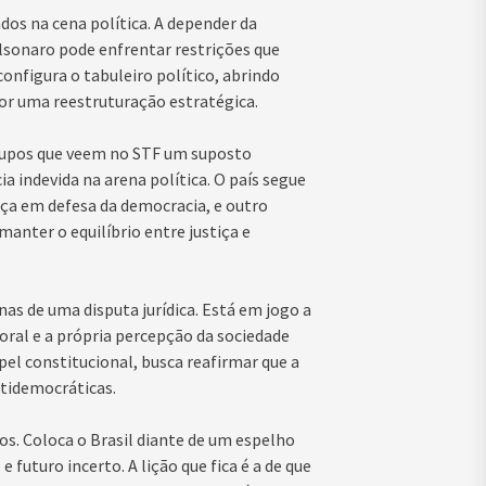
dos na cena política. A depender da
lsonaro pode enfrentar restrições que
onfigura o tabuleiro político, abrindo
or uma reestruturação estratégica.
grupos que veem no STF um suposto
a indevida na arena política. O país segue
ça em defesa da democracia, e outro
manter o equilíbrio entre justiça e
as de uma disputa jurídica. Está em jogo a
toral e a própria percepção da sociedade
apel constitucional, busca reafirmar que a
tidemocráticas.
s. Coloca o Brasil diante de um espelho
uturo incerto. A lição que fica é a de que