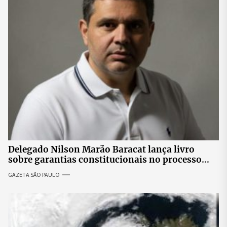
Delegado Nilson Marão Baracat lança livro
sobre garantias constitucionais no processo
penal brasileiro
GAZETA SÃO PAULO