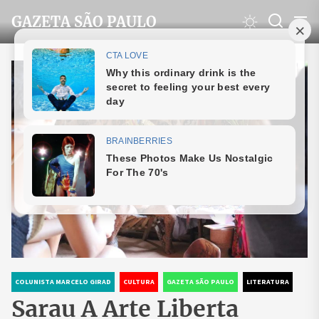
Skip
GAZETA SÃO PAULO
to
the
content
COLUNISTA MARCELO GIRAD
CULTURA
GAZETA SÃO PAULO
LITERATURA
Sarau A Arte Liberta