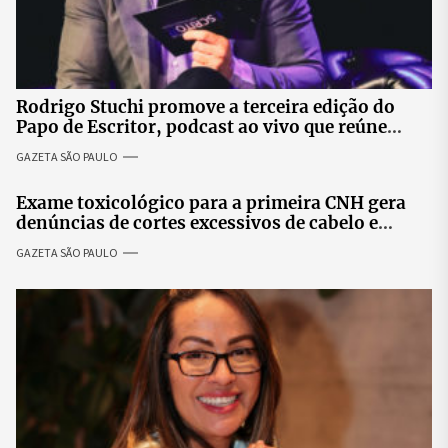
Rodrigo Stuchi promove a terceira edição do
Papo de Escritor, podcast ao vivo que reúne
especialistas para discutir saúde mental e
GAZETA SÃO PAULO
prosperidade.
Exame toxicológico para a primeira CNH gera
denúncias de cortes excessivos de cabelo e
revolta entre candidatas
GAZETA SÃO PAULO