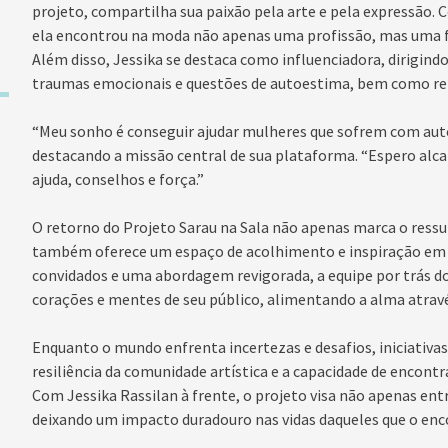
projeto, compartilha sua paixão pela arte e pela expressão. C
ela encontrou na moda não apenas uma profissão, mas uma f
Além disso, Jessika se destaca como influenciadora, dirigin
traumas emocionais e questões de autoestima, bem como re
“Meu sonho é conseguir ajudar mulheres que sofrem com auto
destacando a missão central de sua plataforma. “Espero alc
ajuda, conselhos e força.”
O retorno do Projeto Sarau na Sala não apenas marca o ressu
também oferece um espaço de acolhimento e inspiração em
convidados e uma abordagem revigorada, a equipe por trás d
corações e mentes de seu público, alimentando a alma através
Enquanto o mundo enfrenta incertezas e desafios, iniciativa
resiliência da comunidade artística e a capacidade de encont
Com Jessika Rassilan à frente, o projeto visa não apenas ent
deixando um impacto duradouro nas vidas daqueles que o en