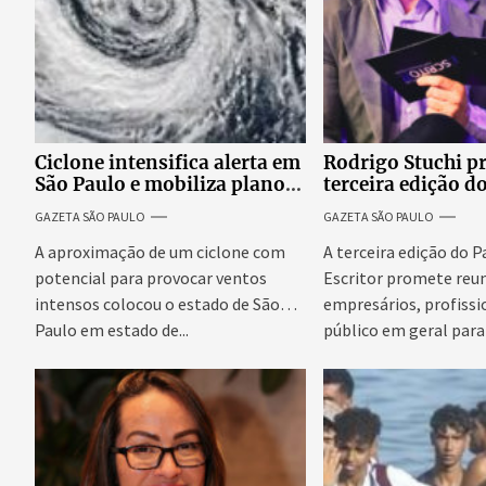
Ciclone intensifica alerta em
Rodrigo Stuchi p
São Paulo e mobiliza plano
terceira edição d
emergencial para evitar
Escritor, podcast
GAZETA SÃO PAULO
GAZETA SÃO PAULO
impactos no fornecimento
reúne especialist
de energia
discutir saúde me
A aproximação de um ciclone com
A terceira edição do 
prosperidade.
potencial para provocar ventos
Escritor promete reun
intensos colocou o estado de São
empresários, profissi
Paulo em estado de...
público em geral para
conteúdo,...