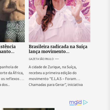
istência
Brasileira radicada na Suíça
uanto
lança movimento
itar nova
internacional voltado ao
GAZETA SÃO PAULO
fortalecimento da identidade
feminina
panhola de
A cidade de Zurique, na Suíça,
orte da África,
recebeu a primeira edição do
os reflexos da
movimento "E.L.A.S – Foram
 dos...
Chamadas para Gerar", iniciativa
idealizada...