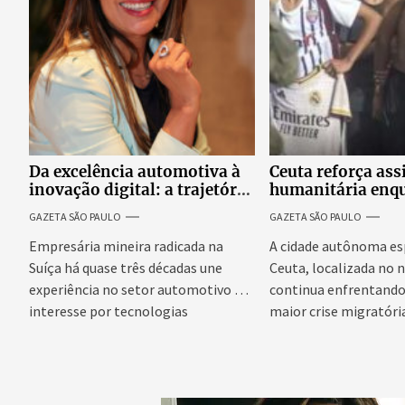
Da excelência automotiva à
Ceuta reforça ass
inovação digital: a trajetória
humanitária enq
internacional da empresária
Espanha busca ev
GAZETA SÃO PAULO
GAZETA SÃO PAULO
Adriene Silva
onda migratória
Empresária mineira radicada na
A cidade autônoma es
Suíça há quase três décadas une
Ceuta, localizada no n
experiência no setor automotivo e
continua enfrentando 
interesse por tecnologias
maior crise migratória
emergentes para...