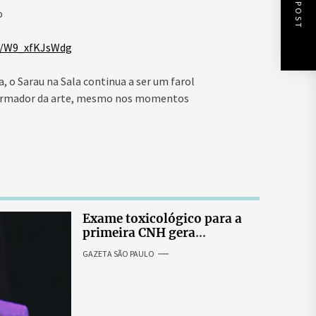
NEXT POST
o
s/W9_xfKJsWdg
 o Sarau na Sala continua a ser um farol
sformador da arte, mesmo nos momentos
Exame toxicológico para a
primeira CNH gera
denúncias de cortes
GAZETA SÃO PAULO
excessivos de cabelo e
revolta entre candidatas