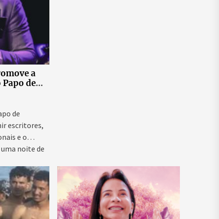
romove a
o Papo de
 ao vivo que
as para
ntal e
Papo de
ir escritores,
onais e o
 uma noite de