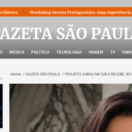
kshop Gestão Protagonista: uma experiência para quem decidiu l
AZETA SÃO PAU
LO
MÚSICA
POLÍTICA
TECNOLOGIA
VIAGEM
TV
FAM
Home
GAZETA SÃO PAULO
PROJETO SARAU NA SALA RECEBE JES