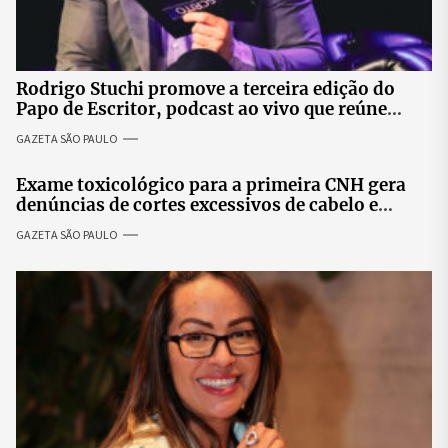
Rodrigo Stuchi promove a terceira edição do
Papo de Escritor, podcast ao vivo que reúne
especialistas para discutir saúde mental e
GAZETA SÃO PAULO
prosperidade.
Exame toxicológico para a primeira CNH gera
denúncias de cortes excessivos de cabelo e
revolta entre candidatas
GAZETA SÃO PAULO