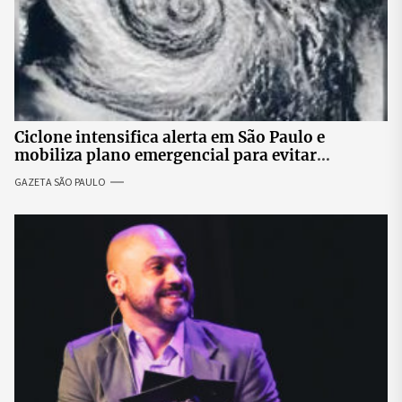
Ciclone intensifica alerta em São Paulo e
mobiliza plano emergencial para evitar
impactos no fornecimento de energia
GAZETA SÃO PAULO