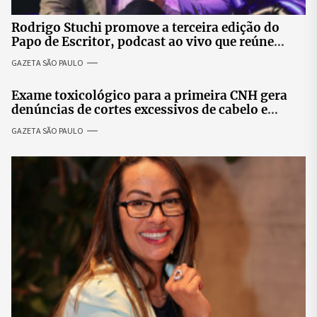
Rodrigo Stuchi promove a terceira edição do
Papo de Escritor, podcast ao vivo que reúne
especialistas para discutir saúde mental e
GAZETA SÃO PAULO
prosperidade.
Exame toxicológico para a primeira CNH gera
denúncias de cortes excessivos de cabelo e
revolta entre candidatas
GAZETA SÃO PAULO