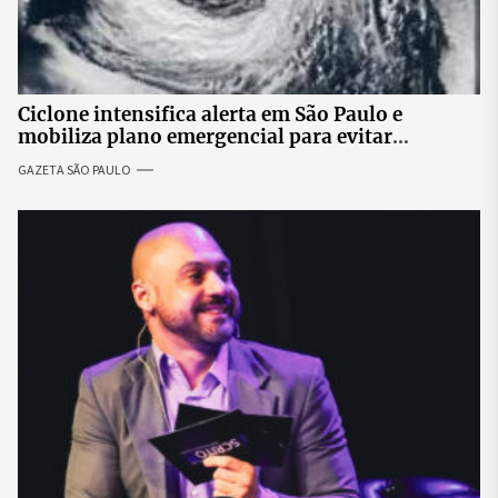
Ciclone intensifica alerta em São Paulo e
mobiliza plano emergencial para evitar
impactos no fornecimento de energia
GAZETA SÃO PAULO