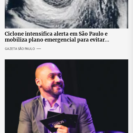
Ciclone intensifica alerta em São Paulo e
mobiliza plano emergencial para evitar
impactos no fornecimento de energia
GAZETA SÃO PAULO