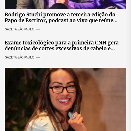
Rodrigo Stuchi promove a terceira edição do
Papo de Escritor, podcast ao vivo que reúne
especialistas para discutir saúde mental e
GAZETA SÃO PAULO
prosperidade.
Exame toxicológico para a primeira CNH gera
denúncias de cortes excessivos de cabelo e
revolta entre candidatas
GAZETA SÃO PAULO