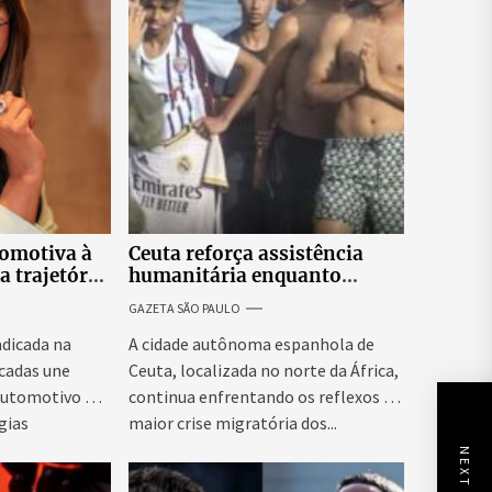
tomotiva à
Ceuta reforça assistência
a trajetória
humanitária enquanto
 empresária
Espanha busca evitar nova
GAZETA SÃO PAULO
onda migratória
adicada na
A cidade autônoma espanhola de
écadas une
Ceuta, localizada no norte da África,
automotivo e
continua enfrentando os reflexos da
gias
maior crise migratória dos...