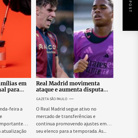
NEXT POST
amílias em
Real Madrid movimenta
al para
ataque e aumenta disputa
ão de
por espaço para Endrick
GAZETA SÃO PAULO
centes
nda-feira a
O Real Madrid segue ativo no
e
mercado de transferências e
 importante
continua promovendo ajustes em
à atualização
seu elenco para a temporada. As...