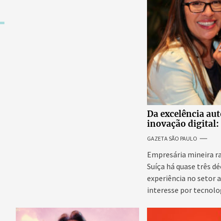
excessivos de cabelo e
revolta entre candidatas
Da excelência au
inovação digital: 
internacional da
GAZETA SÃO PAULO
Adriene Silva
Empresária mineira r
Suíça há quase três d
experiência no setor 
interesse por tecnolo
emergentes para...