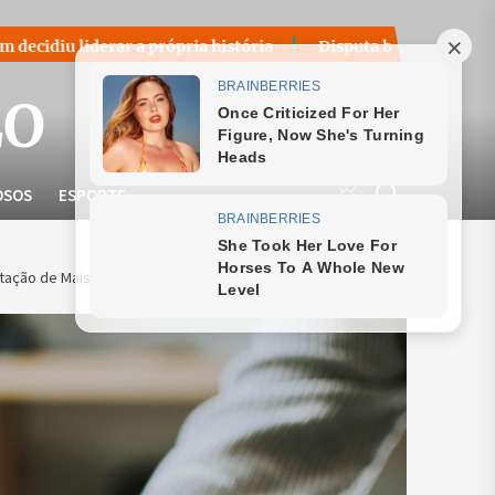
a própria história
Disputa bilionária sobre royalties do p
LO
OSOS
ESPORTE
ação de Mais de 57 Mil Servidores Públicos