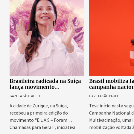
Brasileira radicada na Suíça
Brasil mobiliza f
lança movimento
campanha nacion
internacional voltado ao
atualizar vacinaç
GAZETA SÃO PAULO
GAZETA SÃO PAULO
fortalecimento da identidade
crianças e adoles
feminina
A cidade de Zurique, na Suíça,
Teve início nesta segu
recebeu a primeira edição do
Campanha Nacional d
movimento "E.L.A.S – Foram
Multivacinação, uma
Chamadas para Gerar", iniciativa
mobilização voltada 