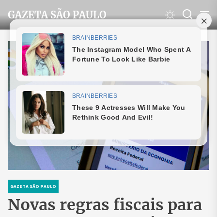
Skip
GAZETA SÃO PAULO
to
the
content
GAZETA SÃO PAULO
Novas regras fiscais para