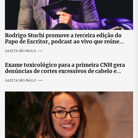
Rodrigo Stuchi promove a terceira edição do
Papo de Escritor, podcast ao vivo que reúne
especialistas para discutir saúde mental e
GAZETA SÃO PAULO
prosperidade.
Exame toxicológico para a primeira CNH gera
denúncias de cortes excessivos de cabelo e
revolta entre candidatas
GAZETA SÃO PAULO