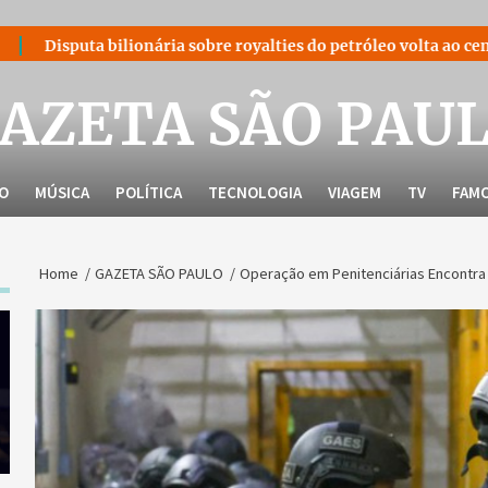
onária sobre royalties do petróleo volta ao centro do debate nac
AZETA SÃO PAU
LO
MÚSICA
POLÍTICA
TECNOLOGIA
VIAGEM
TV
FAM
Home
GAZETA SÃO PAULO
Operação em Penitenciárias Encontra