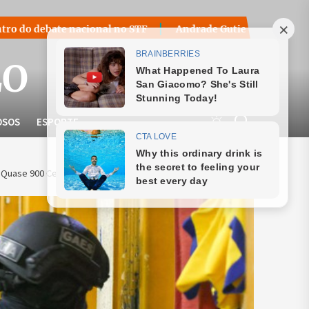
ional no STF
Andrade Gutierrez Entra com Novo Pedido de 
LO
OSOS
ESPORTE
 Quase 900 Celulares Escondidos em Celas