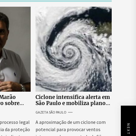
 Marão
Ciclone intensifica alerta em
ro sobre
São Paulo e mobiliza plano
tucionais no
emergencial para evitar
GAZETA SÃO PAULO
asileiro
impactos no fornecimento
de energia
 processo legal
A aproximação de um ciclone com
ia da proteção
potencial para provocar ventos