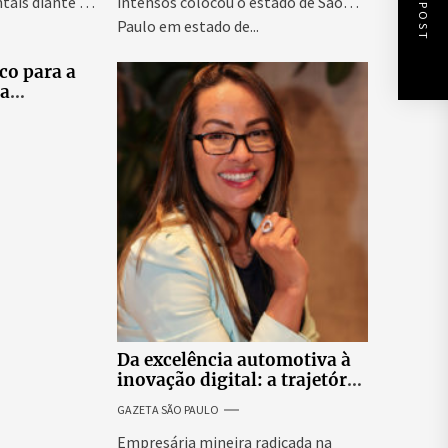
NEXT POST
tais diante da
intensos colocou o estado de São
Paulo em estado de...
co para a
ra
tes
elo e
didatas
Da excelência automotiva à
inovação digital: a trajetória
internacional da empresária
GAZETA SÃO PAULO
Adriene Silva
Empresária mineira radicada na