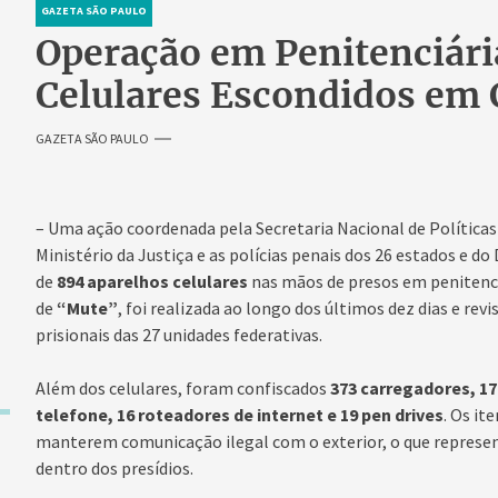
GAZETA SÃO PAULO
Operação em Penitenciári
Celulares Escondidos em 
GAZETA SÃO PAULO
– Uma ação coordenada pela Secretaria Nacional de Política
Ministério da Justiça e as polícias penais dos 26 estados e do
de
894 aparelhos celulares
nas mãos de presos em penitenciá
de
“Mute”
, foi realizada ao longo dos últimos dez dias e rev
prisionais das 27 unidades federativas.
Além dos celulares, foram confiscados
373 carregadores, 17
telefone, 16 roteadores de internet e 19 pen drives
. Os it
manterem comunicação ilegal com o exterior, o que represen
dentro dos presídios.