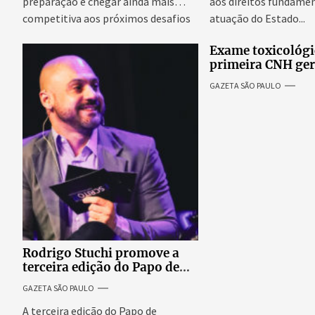
preparação e chegar ainda mais
aos direitos fundamen
competitiva aos próximos desafios
atuação do Estado...
do skate internacional...
Exame toxicológi
primeira CNH ge
denúncias de cor
GAZETA SÃO PAULO
excessivos de cab
revolta entre can
Rodrigo Stuchi promove a
terceira edição do Papo de
Escritor, podcast ao vivo que
GAZETA SÃO PAULO
reúne especialistas para
discutir saúde mental e
A terceira edição do Papo de