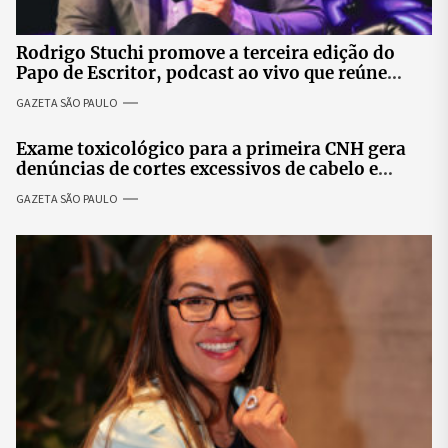
Rodrigo Stuchi promove a terceira edição do
Papo de Escritor, podcast ao vivo que reúne
especialistas para discutir saúde mental e
GAZETA SÃO PAULO
prosperidade.
Exame toxicológico para a primeira CNH gera
denúncias de cortes excessivos de cabelo e
revolta entre candidatas
GAZETA SÃO PAULO