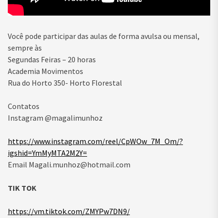
Você pode participar das aulas de forma avulsa ou mensal,
sempre às
Segundas Feiras – 20 horas
Academia Movimentos
Rua do Horto 350- Horto Florestal
Contatos
Instagram @magalimunhoz
https://www.instagram.com/reel/CpWOw_7M_Om/?
igshid=YmMyMTA2M2Y=
Email Magali.munhoz@hotmail.com
TIK TOK
https://vm.tiktok.com/ZMYPw7DN9/