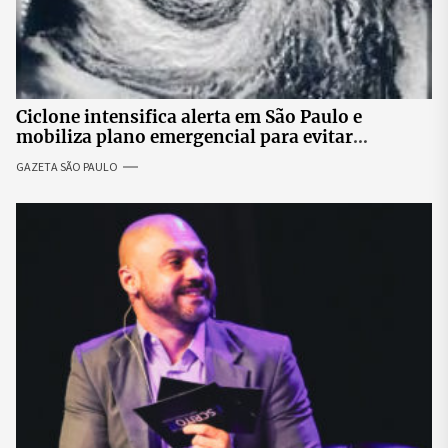
Ciclone intensifica alerta em São Paulo e
mobiliza plano emergencial para evitar
impactos no fornecimento de energia
GAZETA SÃO PAULO