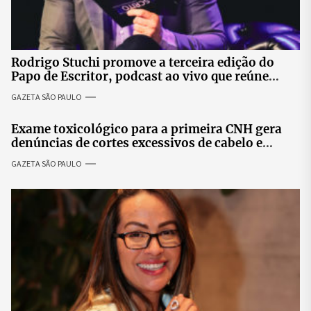
Rodrigo Stuchi promove a terceira edição do
Papo de Escritor, podcast ao vivo que reúne
especialistas para discutir saúde mental e
GAZETA SÃO PAULO
prosperidade.
Exame toxicológico para a primeira CNH gera
denúncias de cortes excessivos de cabelo e
revolta entre candidatas
GAZETA SÃO PAULO