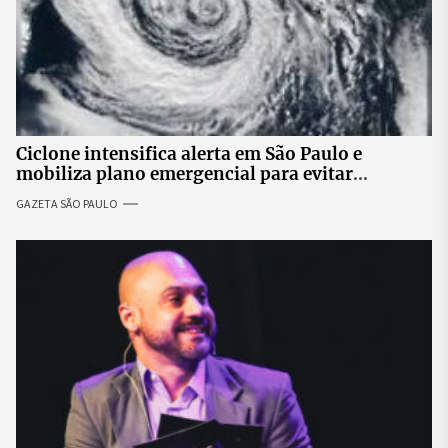
Ciclone intensifica alerta em São Paulo e
mobiliza plano emergencial para evitar
impactos no fornecimento de energia
GAZETA SÃO PAULO