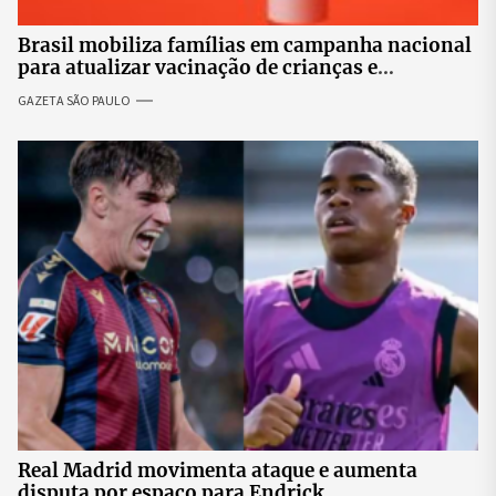
Brasil mobiliza famílias em campanha nacional
para atualizar vacinação de crianças e
adolescentes
GAZETA SÃO PAULO
Real Madrid movimenta ataque e aumenta
disputa por espaço para Endrick