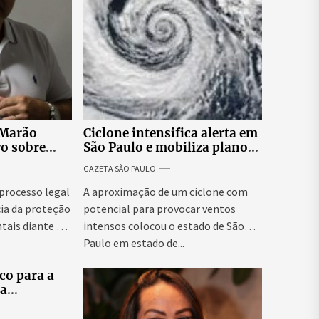
 Marão
Ciclone intensifica alerta em
ro sobre
São Paulo e mobiliza plano
tucionais no
emergencial para evitar
GAZETA SÃO PAULO
asileiro
impactos no fornecimento
de energia
 processo legal
A aproximação de um ciclone com
ia da proteção
potencial para provocar ventos
tais diante da
intensos colocou o estado de São
Paulo em estado de...
co para a
ra
tes
elo e