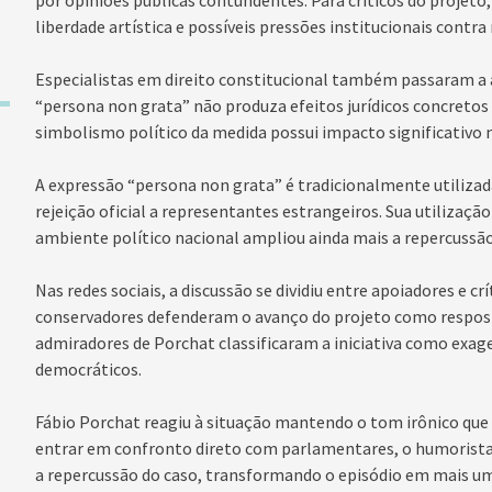
por opiniões públicas contundentes. Para críticos do projeto
liberdade artística e possíveis pressões institucionais contr
Especialistas em direito constitucional também passaram a a
“persona non grata” não produza efeitos jurídicos concretos 
simbolismo político da medida possui impacto significativo 
A expressão “persona non grata” é tradicionalmente utilizad
rejeição oficial a representantes estrangeiros. Sua utilizaçã
ambiente político nacional ampliou ainda mais a repercussão
Nas redes sociais, a discussão se dividiu entre apoiadores e c
conservadores defenderam o avanço do projeto como resposta
admiradores de Porchat classificaram a iniciativa como exag
democráticos.
Fábio Porchat reagiu à situação mantendo o tom irônico que 
entrar em confronto direto com parlamentares, o humoris
a repercussão do caso, transformando o episódio em mais um