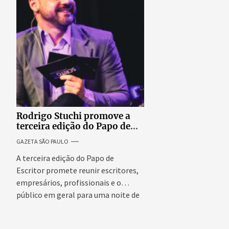
revolta entre can
Rodrigo Stuchi promove a
terceira edição do Papo de
Escritor, podcast ao vivo que
GAZETA SÃO PAULO
reúne especialistas para
discutir saúde mental e
A terceira edição do Papo de
prosperidade.
Escritor promete reunir escritores,
empresários, profissionais e o
público em geral para uma noite de
conteúdo,...