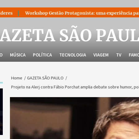
shop Gestão Protagonista: uma experiência para quem decidiu l
AZETA SÃO PAU
LO
MÚSICA
POLÍTICA
TECNOLOGIA
VIAGEM
TV
FAM
Home
GAZETA SÃO PAULO
Projeto na Alerj contra Fábio Porchat amplia debate sobre humor, po