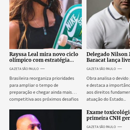
Rayssa Leal mira novo ciclo
Delegado Nilson
olímpico com estratégia
Baracat lança liv
voltada a mais treinos e
garantias consti
GAZETA SÃO PAULO
GAZETA SÃO PAULO
evolução no skate
processo penal br
Brasileira reorganiza prioridades
Obra analisa o devido
para ampliar o tempo de
e destaca a importânc
preparação e chegar ainda mais
aos direitos fundamen
competitiva aos próximos desafios
atuação do Estado...
do skate internacional...
Exame toxicológi
primeira CNH ge
denúncias de cor
GAZETA SÃO PAULO
excessivos de cab