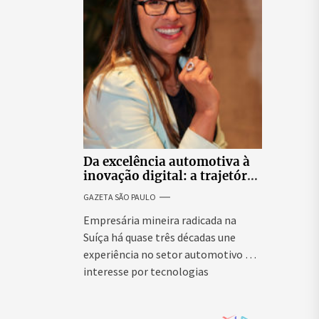
didatas
Da excelência automotiva à
inovação digital: a trajetória
internacional da empresária
GAZETA SÃO PAULO
Adriene Silva
Empresária mineira radicada na
Suíça há quase três décadas une
experiência no setor automotivo e
interesse por tecnologias
emergentes para...