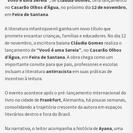
“Vovó é uma Sereia”
, de
Cláudia Gomes
, terá lançamento
no
Casarão Olhos d’Água
, no próximo dia
12 de novembro
,
em
Feira de Santana
.
A literatura infantojuvenil ganha um novo título que
promete encantar crianças, famílias e educadores. No dia 12
de novembro, a escritora baiana
Cláudia Gomes
realiza o
lançamento de
“Vovó é uma Sereia”
, no
Casarão Olhos
d’Água
, em
Feira de Santana
. A obra chega como um
importante convite para que pais, professores e escolas
incluam a literatura
antirracista
em suas práticas de
incentivo à leitura.
O evento acontece após o pré-lançamento internacional do
livro na cidade de
Frankfurt
, Alemanha, há poucas semanas,
consolidando a trajetória crescente da autora em espaços
literários dentro e fora do Brasil.
Na narrativa, o leitor acompanha a história de
Ayana
, uma