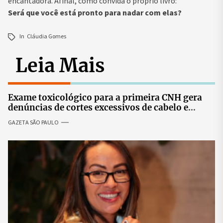
encantadora. Afinal, como convida o próprio livro:
Será que você está pronto para nadar com elas?
In
Cláudia Gomes
Leia Mais
Exame toxicológico para a primeira CNH gera
denúncias de cortes excessivos de cabelo e
revolta entre candidatas
GAZETA SÃO PAULO