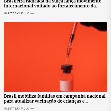
Brasileira radicada na Suíça lança movimento
internacional voltado ao fortalecimento da
identidade feminina
GAZETA SÃO PAULO
Brasil mobiliza famílias em campanha nacional
para atualizar vacinação de crianças e
adolescentes
GAZETA SÃO PAULO