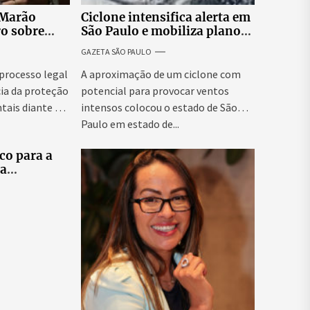
 Marão
Ciclone intensifica alerta em
ro sobre
São Paulo e mobiliza plano
tucionais no
emergencial para evitar
GAZETA SÃO PAULO
asileiro
impactos no fornecimento
de energia
 processo legal
A aproximação de um ciclone com
ia da proteção
potencial para provocar ventos
tais diante da
intensos colocou o estado de São
Paulo em estado de...
co para a
ra
tes
elo e
didatas