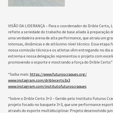
VISÃO DA LIDERANÇA – Para o coordenador do Drible Certo, 
reflete a seriedade do trabalho de base aliado à preparação
uma verdadeira arena de alta performance, que atraiu um gr
intensas, dinâmicas e de altíssimo nível técnico. Essa etapa f
nossa comissão técnica e os atletas vêm entregando no dia a 
extrema e nossa delegação representou o projeto com excel
promovendo o esporte e mostrando a força do Drible Certo.”
*Saiba mais:
https://www.futuroscraques.
org/
www.instagram.com/
driblecerto3x3
www.instagram.com/
institutofuturoscraques
*Sobre o Drible Certo 3×3 – Gerido pelo Instituto Futuros Cr
projeto focado no basquete 3×3, que une performance esportiv
através do esporte multidisciplinar. Projeto desenvolvido ju