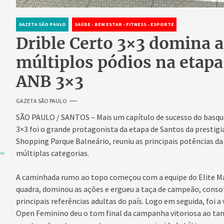
GAZETA SÃO PAULO
SAÚDE - BEM ESTAR - FITNESS - ESPORTE
Drible Certo 3×3 domina a
múltiplos pódios na etapa
ANB 3×3
GAZETA SÃO PAULO
SÃO PAULO / SANTOS – Mais um capítulo de sucesso do basquet
3×3 foi o grande protagonista da etapa de Santos da prestigi
Shopping Parque Balneário, reuniu as principais potências d
múltiplas categorias.
A caminhada rumo ao topo começou com a equipe do Elite Ma
quadra, dominou as ações e ergueu a taça de campeão, conso
principais referências adultas do país. Logo em seguida, foi 
Open Feminino deu o tom final da campanha vitoriosa ao ta