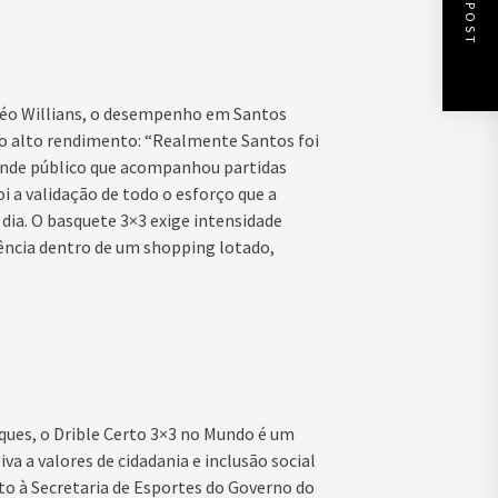
NEXT POST
Léo Willians, o desempenho em Santos
 do alto rendimento: “Realmente Santos foi
ande público que acompanhou partidas
oi a validação de todo o esforço que a
dia. O basquete 3×3 exige intensidade
ência dentro de um shopping lotado,
aques, o Drible Certo 3×3 no Mundo é um
a a valores de cidadania e inclusão social
nto à Secretaria de Esportes do Governo do