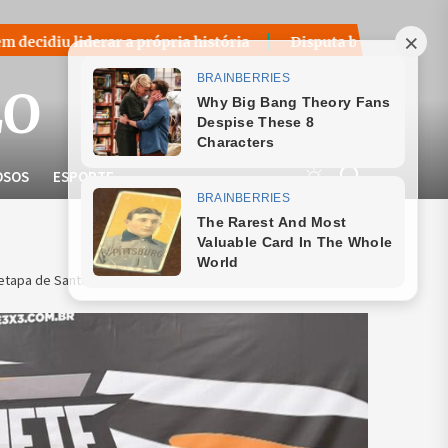
a própria história
Disputa bilionária sobre royalties do p
LO
OSOS
ESPORTE
 etapa de Santos da Superliga ANB 3×3