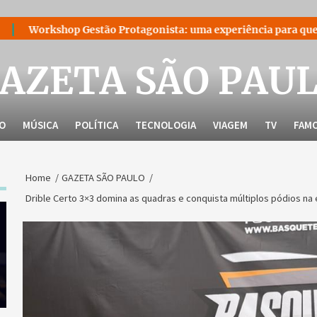
estão Protagonista: uma experiência para quem decidiu liderar 
AZETA SÃO PAU
LO
MÚSICA
POLÍTICA
TECNOLOGIA
VIAGEM
TV
FAM
Home
GAZETA SÃO PAULO
Drible Certo 3×3 domina as quadras e conquista múltiplos pódios na