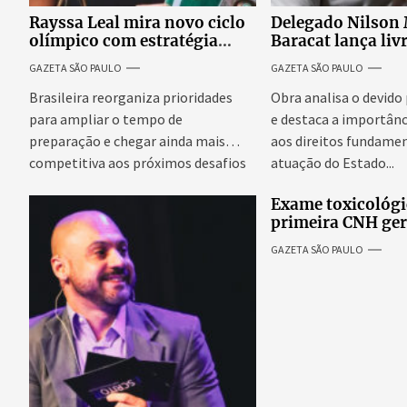
Rayssa Leal mira novo ciclo
Delegado Nilson
olímpico com estratégia
Baracat lança liv
voltada a mais treinos e
garantias consti
GAZETA SÃO PAULO
GAZETA SÃO PAULO
evolução no skate
processo penal br
Brasileira reorganiza prioridades
Obra analisa o devido
para ampliar o tempo de
e destaca a importânc
preparação e chegar ainda mais
aos direitos fundamen
competitiva aos próximos desafios
atuação do Estado...
do skate internacional...
Exame toxicológi
primeira CNH ge
denúncias de cor
GAZETA SÃO PAULO
excessivos de cab
revolta entre can