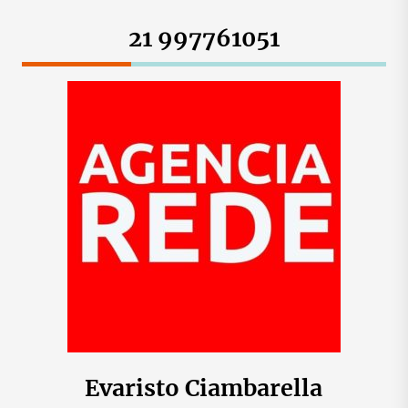
21 997761051
Evaristo Ciambarella