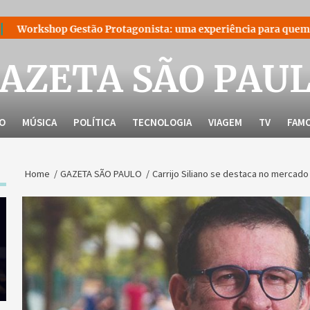
ão Protagonista: uma experiência para quem decidiu liderar a p
AZETA SÃO PAU
LO
MÚSICA
POLÍTICA
TECNOLOGIA
VIAGEM
TV
FAM
Home
GAZETA SÃO PAULO
Carrijo Siliano se destaca no mercado