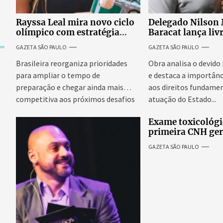
Rayssa Leal mira novo ciclo
Delegado Nilson
olímpico com estratégia
Baracat lança liv
voltada a mais treinos e
garantias consti
GAZETA SÃO PAULO
GAZETA SÃO PAULO
evolução no skate
processo penal br
Brasileira reorganiza prioridades
Obra analisa o devido
para ampliar o tempo de
e destaca a importânc
preparação e chegar ainda mais
aos direitos fundamen
competitiva aos próximos desafios
atuação do Estado...
do skate internacional...
Exame toxicológi
primeira CNH ge
denúncias de cor
GAZETA SÃO PAULO
excessivos de cab
revolta entre can