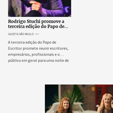
Rodrigo Stuchi promove a
terceira edição do Papo de
Escritor, podcast ao vivo que
GAZETA SÃO PAULO
reúne especialistas para
discutir saúde mental e
A terceira edição do Papo de
prosperidade.
Escritor promete reunir escritores,
empresários, profissionais e o
público em geral para uma noite de
conteúdo,...