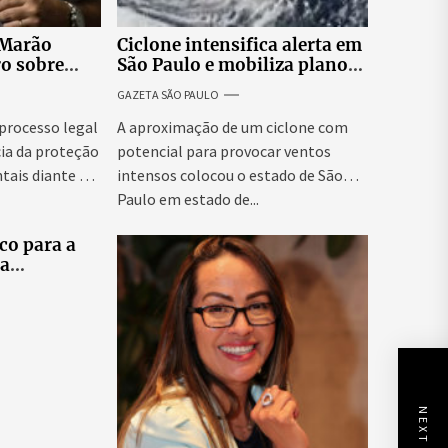
 Marão
Ciclone intensifica alerta em
ro sobre
São Paulo e mobiliza plano
tucionais no
emergencial para evitar
GAZETA SÃO PAULO
asileiro
impactos no fornecimento
de energia
 processo legal
A aproximação de um ciclone com
ia da proteção
potencial para provocar ventos
tais diante da
intensos colocou o estado de São
Paulo em estado de...
co para a
ra
tes
elo e
didatas