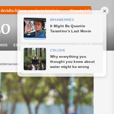
rópria história
Disputa bilionária sobre royalties do petr
LO
OSOS
ESPORTE
 internacional das artes visuais.