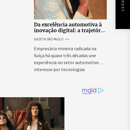
NEXT POST
Da excelência automotiva à
inovação digital: a trajetória
internacional da empresária
GAZETA SÃO PAULO
Adriene Silva
Empresária mineira radicada na
Suíça há quase três décadas une
experiência no setor automotivo e
interesse por tecnologias
emergentes para...