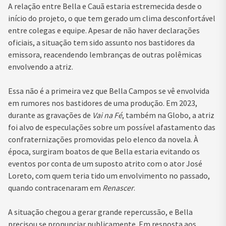
A relação entre Bella e Cauã estaria estremecida desde o
início do projeto, o que tem gerado um clima desconfortável
entre colegas e equipe. Apesar de não haver declarações
oficiais, a situação tem sido assunto nos bastidores da
emissora, reacendendo lembranças de outras polêmicas
envolvendo a atriz.
Essa não é a primeira vez que Bella Campos se vê envolvida
em rumores nos bastidores de uma produção. Em 2023,
durante as gravações de
Vai na Fé
, também na Globo, a atriz
foi alvo de especulações sobre um possível afastamento das
confraternizações promovidas pelo elenco da novela. À
época, surgiram boatos de que Bella estaria evitando os
eventos por conta de um suposto atrito com o ator José
Loreto, com quem teria tido um envolvimento no passado,
quando contracenaram em
Renascer
.
A situação chegou a gerar grande repercussão, e Bella
precisou se pronunciar publicamente. Em resposta aos