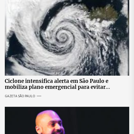
Ciclone intensifica alerta em São Paulo e
mobiliza plano emergencial para evitar
impactos no fornecimento de energia
GAZETA SÃO PAULO