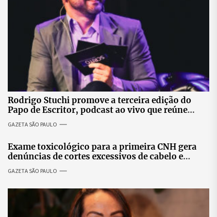
Rodrigo Stuchi promove a terceira edição do
Papo de Escritor, podcast ao vivo que reúne
especialistas para discutir saúde mental e
GAZETA SÃO PAULO
prosperidade.
Exame toxicológico para a primeira CNH gera
denúncias de cortes excessivos de cabelo e
revolta entre candidatas
GAZETA SÃO PAULO