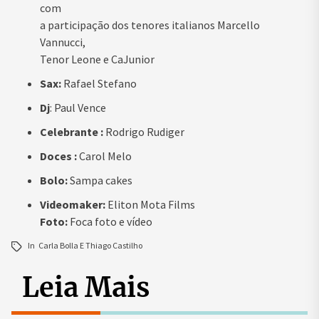
com
a participação dos tenores italianos Marcello
Vannucci,
Tenor Leone e CaJunior
Sax:
Rafael Stefano
Dj
: Paul Vence
Celebrante :
Rodrigo Rudiger
Doces :
Carol Melo
Bolo:
Sampa cakes
Videomaker:
Eliton Mota Films
Foto:
Foca foto e vídeo
In
Carla Bolla E Thiago Castilho
Leia Mais