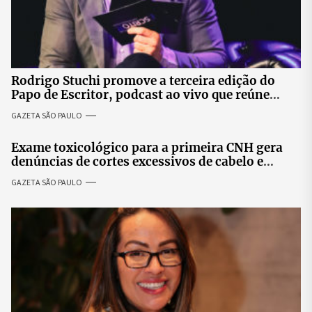
Rodrigo Stuchi promove a terceira edição do
Papo de Escritor, podcast ao vivo que reúne
especialistas para discutir saúde mental e
GAZETA SÃO PAULO
prosperidade.
Exame toxicológico para a primeira CNH gera
denúncias de cortes excessivos de cabelo e
revolta entre candidatas
GAZETA SÃO PAULO