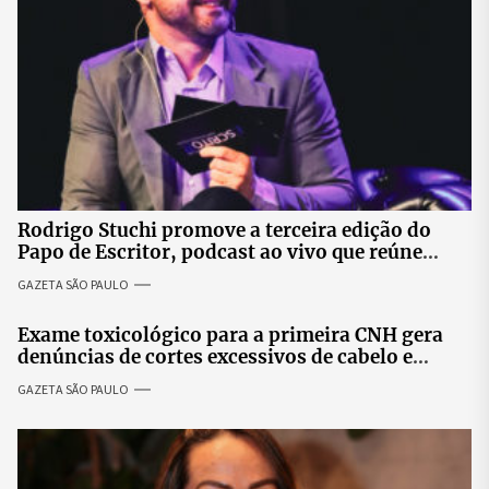
Rodrigo Stuchi promove a terceira edição do
Papo de Escritor, podcast ao vivo que reúne
especialistas para discutir saúde mental e
GAZETA SÃO PAULO
prosperidade.
Exame toxicológico para a primeira CNH gera
denúncias de cortes excessivos de cabelo e
revolta entre candidatas
GAZETA SÃO PAULO