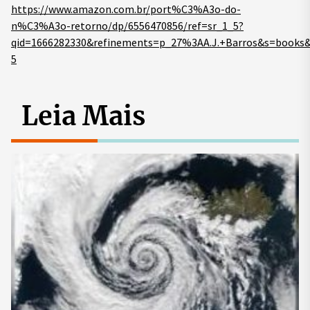
https://www.amazon.com.br/port%C3%A3o-do-
n%C3%A3o-retorno/dp/6556470856/ref=sr_1_5?
qid=1666282330&refinements=p_27%3AA.J.+Barros&s=books&
5
Leia Mais