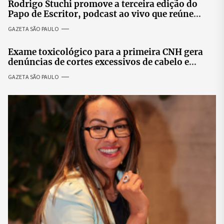
Rodrigo Stuchi promove a terceira edição do
Papo de Escritor, podcast ao vivo que reúne
especialistas para discutir saúde mental e
GAZETA SÃO PAULO
prosperidade.
Exame toxicológico para a primeira CNH gera
denúncias de cortes excessivos de cabelo e
revolta entre candidatas
GAZETA SÃO PAULO