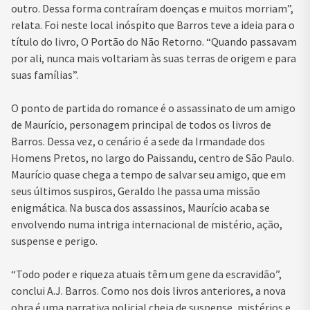
outro. Dessa forma contraíram doenças e muitos morriam”,
relata. Foi neste local inóspito que Barros teve a ideia para o
título do livro, O Portão do Não Retorno. “Quando passavam
por ali, nunca mais voltariam às suas terras de origem e para
suas famílias”.
O ponto de partida do romance é o assassinato de um amigo
de Maurício, personagem principal de todos os livros de
Barros. Dessa vez, o cenário é a sede da Irmandade dos
Homens Pretos, no largo do Paissandu, centro de São Paulo.
Maurício quase chega a tempo de salvar seu amigo, que em
seus últimos suspiros, Geraldo lhe passa uma missão
enigmática. Na busca dos assassinos, Maurício acaba se
envolvendo numa intriga internacional de mistério, ação,
suspense e perigo.
“Todo poder e riqueza atuais têm um gene da escravidão”,
conclui A.J. Barros. Como nos dois livros anteriores, a nova
obra é uma narrativa policial cheia de suspense, mistérios e