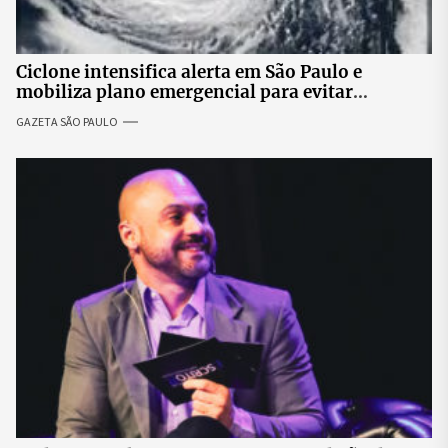
Ciclone intensifica alerta em São Paulo e
mobiliza plano emergencial para evitar
impactos no fornecimento de energia
GAZETA SÃO PAULO