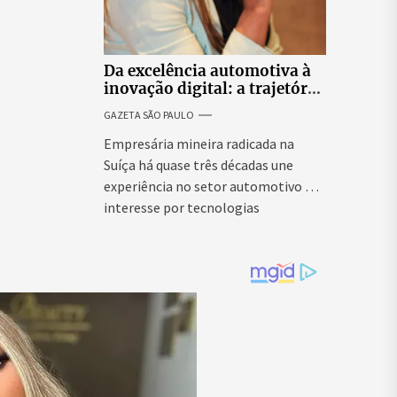
Da excelência automotiva à
inovação digital: a trajetória
internacional da empresária
GAZETA SÃO PAULO
Adriene Silva
Empresária mineira radicada na
Suíça há quase três décadas une
experiência no setor automotivo e
interesse por tecnologias
emergentes para...