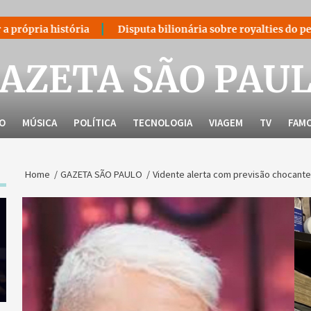
Disputa bilionária sobre royalties do petróleo volta ao ce
AZETA SÃO PAU
LO
MÚSICA
POLÍTICA
TECNOLOGIA
VIAGEM
TV
FAM
Home
GAZETA SÃO PAULO
Vidente alerta com previsão chocante