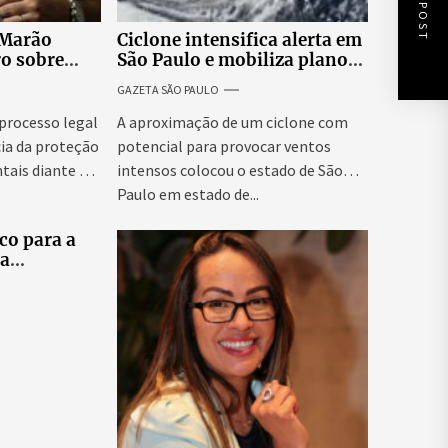
NEXT POST
 Marão
Ciclone intensifica alerta em
ro sobre
São Paulo e mobiliza plano
tucionais no
emergencial para evitar
GAZETA SÃO PAULO
asileiro
impactos no fornecimento
de energia
 processo legal
A aproximação de um ciclone com
ia da proteção
potencial para provocar ventos
tais diante da
intensos colocou o estado de São
Paulo em estado de...
co para a
ra
tes
elo e
didatas