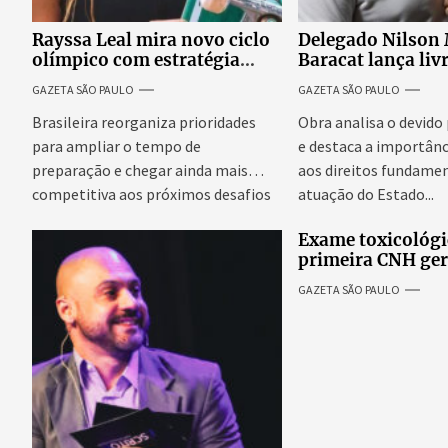
Rayssa Leal mira novo ciclo
Delegado Nilson
olímpico com estratégia
Baracat lança liv
voltada a mais treinos e
garantias consti
GAZETA SÃO PAULO
GAZETA SÃO PAULO
evolução no skate
processo penal br
Brasileira reorganiza prioridades
Obra analisa o devido
para ampliar o tempo de
e destaca a importânc
preparação e chegar ainda mais
aos direitos fundamen
competitiva aos próximos desafios
atuação do Estado...
do skate internacional...
Exame toxicológi
primeira CNH ge
denúncias de cor
GAZETA SÃO PAULO
excessivos de cab
revolta entre can