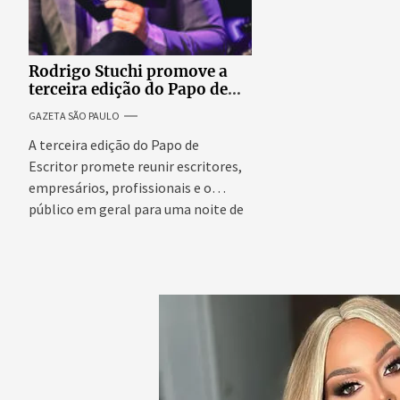
Rodrigo Stuchi promove a
terceira edição do Papo de
Escritor, podcast ao vivo que
GAZETA SÃO PAULO
reúne especialistas para
discutir saúde mental e
A terceira edição do Papo de
prosperidade.
Escritor promete reunir escritores,
empresários, profissionais e o
público em geral para uma noite de
conteúdo,...