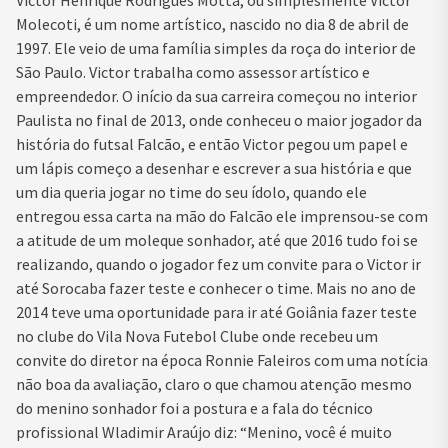
Victor Henrique Rodrigues Motta, ou simplesmente Victor
Molecoti, é um nome artístico, nascido no dia 8 de abril de
1997. Ele veio de uma família simples da roça do interior de
São Paulo. Victor trabalha como assessor artístico e
empreendedor. O início da sua carreira começou no interior
Paulista no final de 2013, onde conheceu o maior jogador da
história do futsal Falcão, e então Victor pegou um papel e
um lápis começo a desenhar e escrever a sua história e que
um dia queria jogar no time do seu ídolo, quando ele
entregou essa carta na mão do Falcão ele imprensou-se com
a atitude de um moleque sonhador, até que 2016 tudo foi se
realizando, quando o jogador fez um convite para o Victor ir
até Sorocaba fazer teste e conhecer o time. Mais no ano de
2014 teve uma oportunidade para ir até Goiânia fazer teste
no clube do Vila Nova Futebol Clube onde recebeu um
convite do diretor na época Ronnie Faleiros com uma notícia
não boa da avaliação, claro o que chamou atenção mesmo
do menino sonhador foi a postura e a fala do técnico
profissional Wladimir Araújo diz: “Menino, você é muito