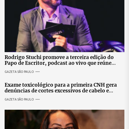
Rodrigo Stuchi promove a terceira edição do
Papo de Escritor, podcast ao vivo que reúne
especialistas para discutir saúde mental e
GAZETA SÃO PAULO
prosperidade.
Exame toxicológico para a primeira CNH gera
denúncias de cortes excessivos de cabelo e
revolta entre candidatas
GAZETA SÃO PAULO