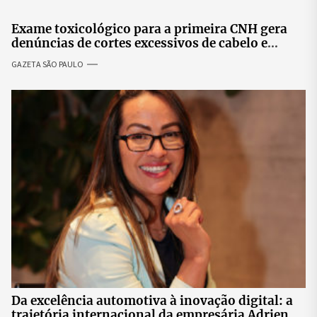
prosperidade.
Exame toxicológico para a primeira CNH gera
denúncias de cortes excessivos de cabelo e
revolta entre candidatas
GAZETA SÃO PAULO
Da excelência automotiva à inovação digital: a
trajetória internacional da empresária Adriene