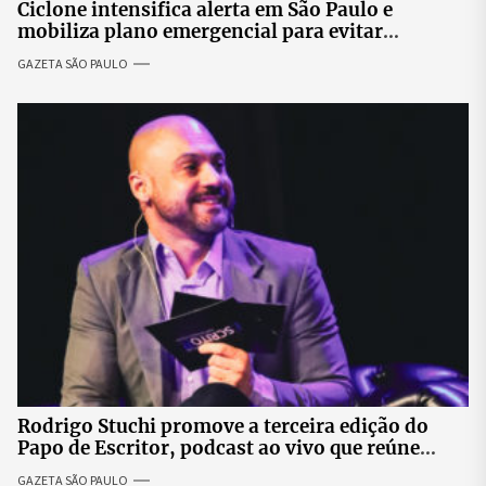
Ciclone intensifica alerta em São Paulo e
mobiliza plano emergencial para evitar
impactos no fornecimento de energia
GAZETA SÃO PAULO
Rodrigo Stuchi promove a terceira edição do
Papo de Escritor, podcast ao vivo que reúne
especialistas para discutir saúde mental e
GAZETA SÃO PAULO