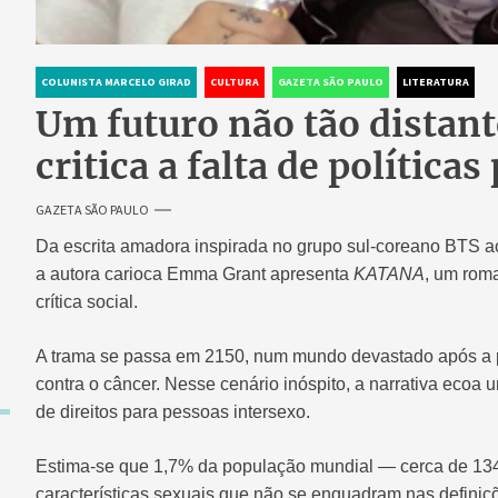
COLUNISTA MARCELO GIRAD
CULTURA
GAZETA SÃO PAULO
LITERATURA
Um futuro não tão distan
critica a falta de política
GAZETA SÃO PAULO
Da escrita amadora inspirada no grupo sul-coreano BTS a
a autora carioca Emma Grant apresenta
KATANA
, um roma
crítica social.
A trama se passa em 2150, num mundo devastado após a 
contra o câncer. Nesse cenário inóspito, a narrativa ecoa u
de direitos para pessoas intersexo.
Estima-se que 1,7% da população mundial — cerca de 13
características sexuais que não se enquadram nas definiç