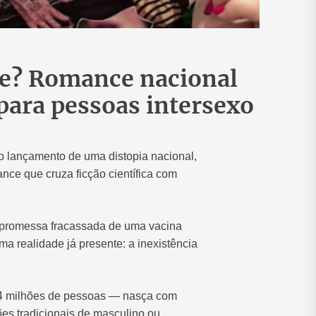
te? Romance nacional
s para pessoas intersexo
o lançamento de uma distopia nacional,
nce que cruza ficção científica com
promessa fracassada de uma vacina
ma realidade já presente: a inexistência
4 milhões de pessoas — nasça com
ões tradicionais de masculino ou