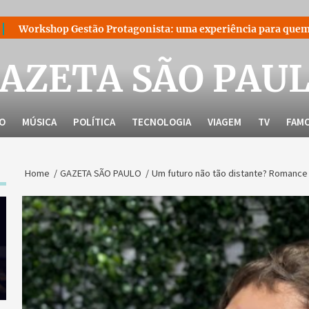
ão Protagonista: uma experiência para quem decidiu liderar a 
AZETA SÃO PAU
LO
MÚSICA
POLÍTICA
TECNOLOGIA
VIAGEM
TV
FAM
Home
GAZETA SÃO PAULO
Um futuro não tão distante? Romance na