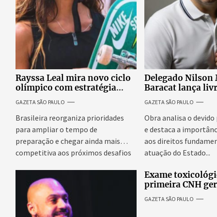
Rayssa Leal mira novo ciclo
Delegado Nilson
olímpico com estratégia
Baracat lança liv
voltada a mais treinos e
garantias consti
GAZETA SÃO PAULO
GAZETA SÃO PAULO
evolução no skate
processo penal br
Brasileira reorganiza prioridades
Obra analisa o devido
para ampliar o tempo de
e destaca a importânc
preparação e chegar ainda mais
aos direitos fundamen
competitiva aos próximos desafios
atuação do Estado...
do skate internacional...
Exame toxicológi
primeira CNH ge
denúncias de cor
GAZETA SÃO PAULO
excessivos de cab
revolta entre can