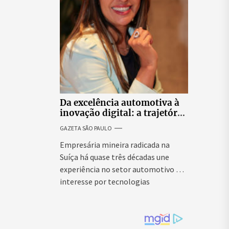
Da excelência automotiva à
inovação digital: a trajetória
internacional da empresária
GAZETA SÃO PAULO
Adriene Silva
Empresária mineira radicada na
Suíça há quase três décadas une
experiência no setor automotivo e
interesse por tecnologias
emergentes para...