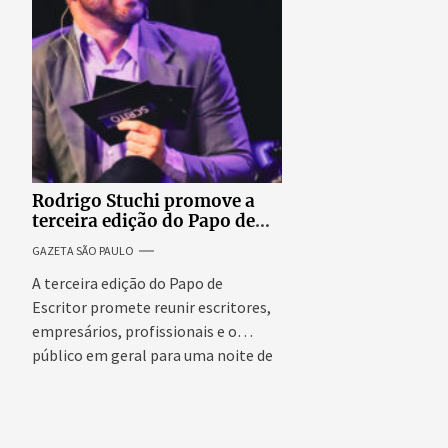
Rodrigo Stuchi promove a
terceira edição do Papo de
Escritor, podcast ao vivo que
GAZETA SÃO PAULO
reúne especialistas para
discutir saúde mental e
A terceira edição do Papo de
prosperidade.
Escritor promete reunir escritores,
empresários, profissionais e o
público em geral para uma noite de
conteúdo,...