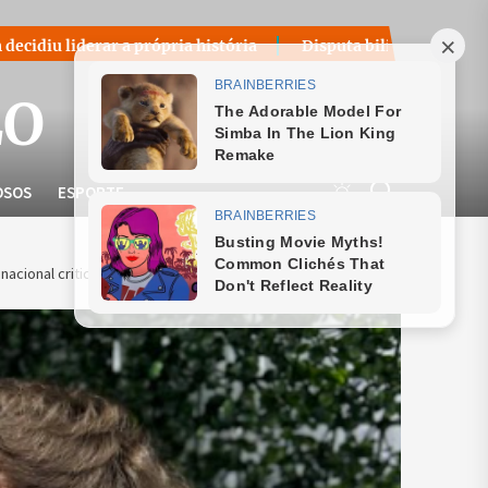
própria história
Disputa bilionária sobre royalties do petr
LO
OSOS
ESPORTE
cional critica a falta de políticas para pessoas intersexo