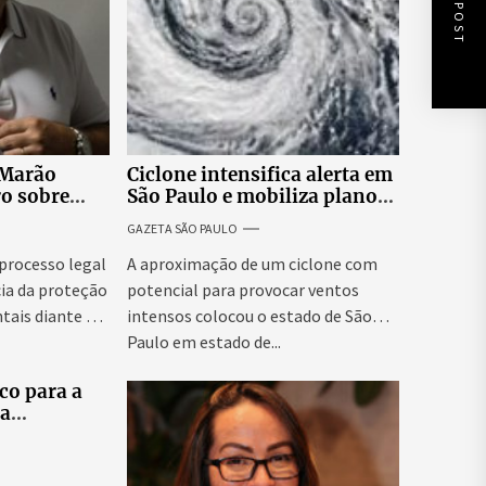
NEXT POST
 Marão
Ciclone intensifica alerta em
ro sobre
São Paulo e mobiliza plano
tucionais no
emergencial para evitar
GAZETA SÃO PAULO
asileiro
impactos no fornecimento
de energia
 processo legal
A aproximação de um ciclone com
ia da proteção
potencial para provocar ventos
tais diante da
intensos colocou o estado de São
Paulo em estado de...
co para a
ra
tes
elo e
didatas