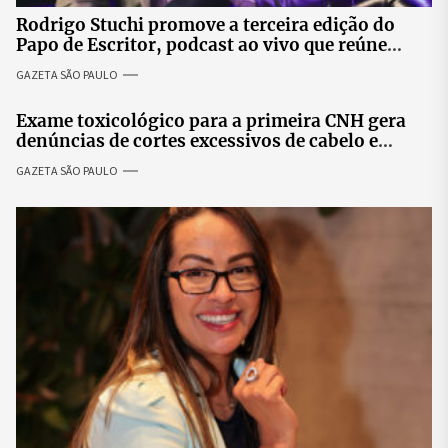
Rodrigo Stuchi promove a terceira edição do
Papo de Escritor, podcast ao vivo que reúne
especialistas para discutir saúde mental e
GAZETA SÃO PAULO
prosperidade.
Exame toxicológico para a primeira CNH gera
denúncias de cortes excessivos de cabelo e
revolta entre candidatas
GAZETA SÃO PAULO