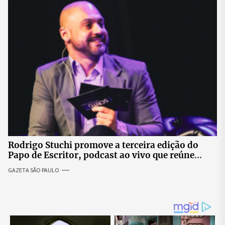
Rodrigo Stuchi promove a terceira edição do
Papo de Escritor, podcast ao vivo que reúne
especialistas para discutir saúde mental e
GAZETA SÃO PAULO
prosperidade.