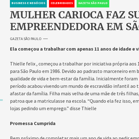
BUSINESS E NEGÓCIOS
CELEBRIDADES
GAZETA SÃO PAULO
MULHER CARIOCA FAZ S
EMPREENDEDORA EM SÃ
GAZETA SÃO PAULO
Ela começou a trabalhar com apenas 11 anos de idade e v
Thielle felix , começou a trabalhar por iniciativa própria ao
para São Paulo em 1986. Devido ao padrasto marceneiro em 
qualidade de vida e bem-estar da família. Inicialmente foram r
período acabou vivendo um mundo de escravidão infantil ao 
afastar da família. Filha mais velha de uma mãe de três filhas
patroa que a matriculasse na escola. “Quando ela fez isso, em
lojas pedindo um emprego.” disse Thielle
Promessa Cumprida
Bem próximo de completar mais um ano de vida ao pedir empr