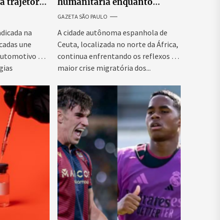
a trajetória
humanitária enquanto
 empresária
Espanha busca evitar nova
GAZETA SÃO PAULO
onda migratória
adicada na
A cidade autônoma espanhola de
écadas une
Ceuta, localizada no norte da África,
automotivo e
continua enfrentando os reflexos da
gias
maior crise migratória dos...