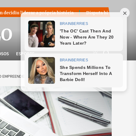
 a própria história
Disputa bilionária sobre royalties do 
LO
OSOS
ESPORTE
O EMPREENDEDORA EM SÃO PAULO