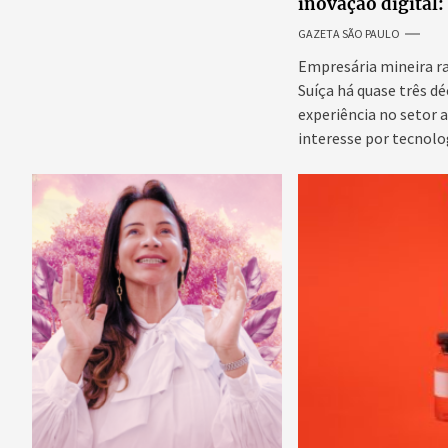
inovação digital: 
internacional da
GAZETA SÃO PAULO
Adriene Silva
Empresária mineira r
Suíça há quase três d
experiência no setor 
interesse por tecnolo
emergentes para...