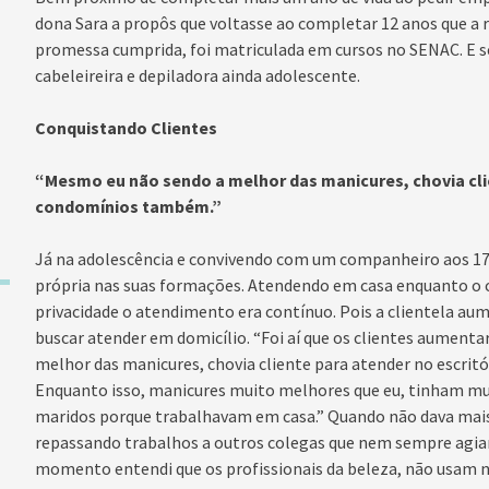
dona Sara a propôs que voltasse ao completar 12 anos que a r
promessa cumprida, foi matriculada em cursos no SENAC. E s
cabeleireira e depiladora ainda adolescente.
Conquistando Clientes
“Mesmo eu não sendo a melhor das manicures, chovia clie
condomínios também.”
Já na adolescência e convivendo com um companheiro aos 17
própria nas suas formações. Atendendo em casa enquanto o 
privacidade o atendimento era contínuo. Pois a clientela au
buscar atender em domicílio. “Foi aí que os clientes aumen
melhor das manicures, chovia cliente para atender no escri
Enquanto isso, manicures muito melhores que eu, tinham mu
maridos porque trabalhavam em casa.” Quando não dava mais
repassando trabalhos a outros colegas que nem sempre agia
momento entendi que os profissionais da beleza, não usam