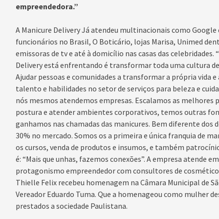
empreendedora.”
A Manicure Delivery Já atendeu multinacionais como Google 
funcionários no Brasil, O Boticário, lojas Marisa, Unimed 
emissoras de tv e até à domicílio nas casas das celebridades.
Delivery está enfrentando é transformar toda uma cultura d
Ajudar pessoas e comunidades a transformar a própria vida e 
talento e habilidades no setor de serviços para beleza e cuida
nós mesmos atendemos empresas. Escalamos as melhores pro
postura e atender ambientes corporativos, temos outras font
ganhamos nas chamadas das manicures. Bem diferente dos d
30% no mercado. Somos os a primeira e única franquia de 
os cursos, venda de produtos e insumos, e também patrocínio
é: “Mais que unhas, fazemos conexões”. A empresa atende em 
protagonismo empreendedor com consultores de cosméticos
Thielle Felix recebeu homenagem na Câmara Municipal de São
Vereador Eduardo Tuma. Que a homenageou como mulher desta
prestados a sociedade Paulistana.