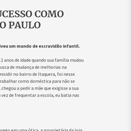
UCESSO COMO
O PAULO
iveu um mundo de escravidão infantil.
s 11 anos de idade quando sua família mudou
busca de mudança de melhorias na
esidir no bairro de Itaquera, foi nesse
trabalhar como doméstica para não se
, chegou a pedir a mãe que exigisse a sua
 vez de frequentar a escola, eu batia nas
ego em uma ótica, a proprietária da loja