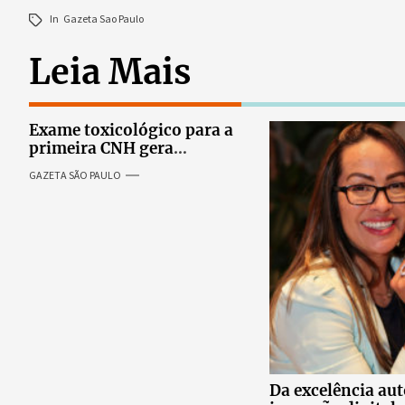
In
Gazeta Sao Paulo
Leia Mais
Exame toxicológico para a
primeira CNH gera
denúncias de cortes
GAZETA SÃO PAULO
excessivos de cabelo e
revolta entre candidatas
Da excelência au