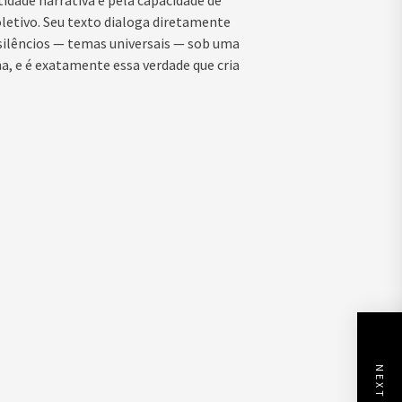
dade narrativa e pela capacidade de
letivo. Seu texto dialoga diretamente
 silêncios — temas universais — sob uma
, e é exatamente essa verdade que cria