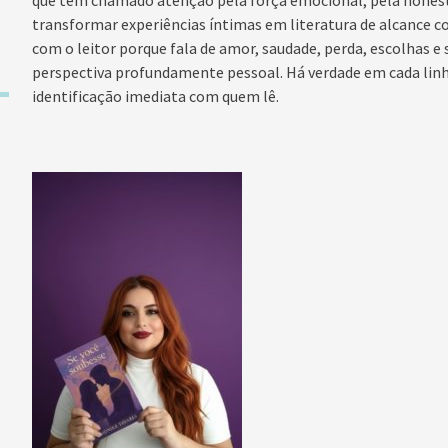
que tem chamado atenção pela força emocional, pela honesti
transformar experiências íntimas em literatura de alcance co
com o leitor porque fala de amor, saudade, perda, escolhas e
perspectiva profundamente pessoal. Há verdade em cada linha
identificação imediata com quem lê.