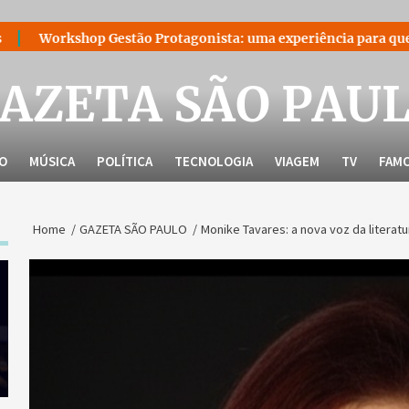
 Gestão Protagonista: uma experiência para quem decidiu lider
AZETA SÃO PAU
LO
MÚSICA
POLÍTICA
TECNOLOGIA
VIAGEM
TV
FAM
Home
GAZETA SÃO PAULO
Monike Tavares: a nova voz da literatu