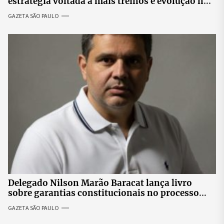
estratégia voltada a mais treinos e evolução no
skate
GAZETA SÃO PAULO
Delegado Nilson Marão Baracat lança livro
sobre garantias constitucionais no processo
penal brasileiro
GAZETA SÃO PAULO