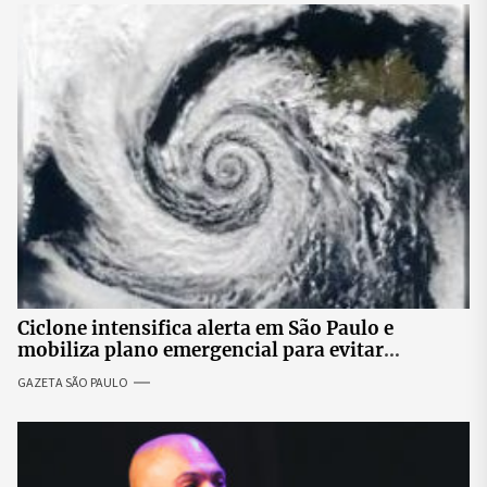
Ciclone intensifica alerta em São Paulo e
mobiliza plano emergencial para evitar
impactos no fornecimento de energia
GAZETA SÃO PAULO