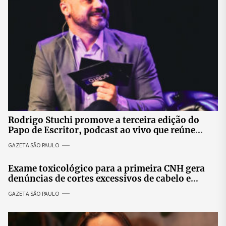
Rodrigo Stuchi promove a terceira edição do
Papo de Escritor, podcast ao vivo que reúne
especialistas para discutir saúde mental e
GAZETA SÃO PAULO
prosperidade.
Exame toxicológico para a primeira CNH gera
denúncias de cortes excessivos de cabelo e
revolta entre candidatas
GAZETA SÃO PAULO