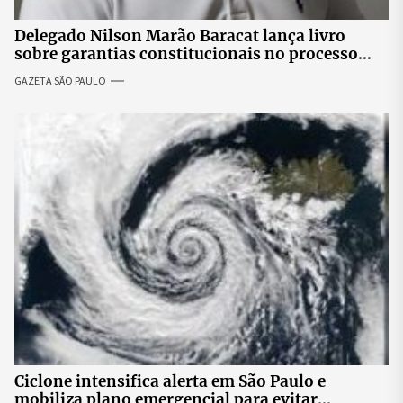
Delegado Nilson Marão Baracat lança livro
sobre garantias constitucionais no processo
penal brasileiro
GAZETA SÃO PAULO
Ciclone intensifica alerta em São Paulo e
mobiliza plano emergencial para evitar