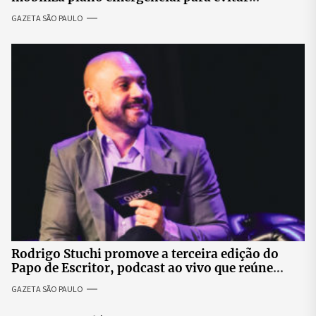
impactos no fornecimento de energia
GAZETA SÃO PAULO
Rodrigo Stuchi promove a terceira edição do
Papo de Escritor, podcast ao vivo que reúne
especialistas para discutir saúde mental e
GAZETA SÃO PAULO
prosperidade.