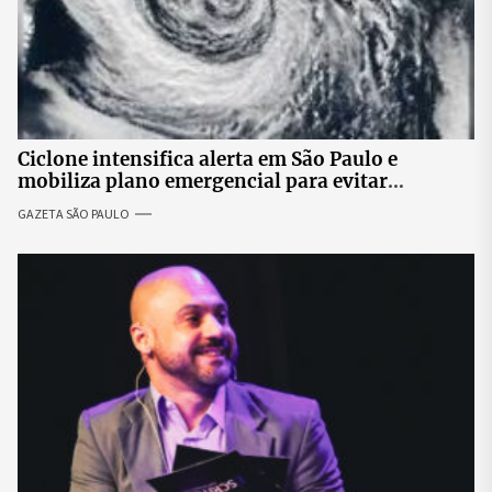
Ciclone intensifica alerta em São Paulo e
mobiliza plano emergencial para evitar
impactos no fornecimento de energia
GAZETA SÃO PAULO