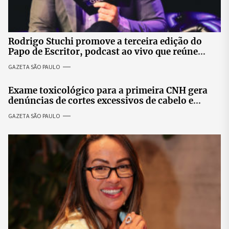
Rodrigo Stuchi promove a terceira edição do
Papo de Escritor, podcast ao vivo que reúne
especialistas para discutir saúde mental e
GAZETA SÃO PAULO
prosperidade.
Exame toxicológico para a primeira CNH gera
denúncias de cortes excessivos de cabelo e
revolta entre candidatas
GAZETA SÃO PAULO