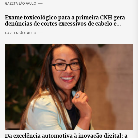
especialistas para discutir saúde mental e
GAZETA SÃO PAULO
prosperidade.
Exame toxicológico para a primeira CNH gera
denúncias de cortes excessivos de cabelo e
revolta entre candidatas
GAZETA SÃO PAULO
Da excelência automotiva à inovação digital: a