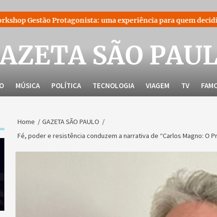
otagonista: uma experiência para quem decidiu liderar a própri
AZETA SÃO PAU
LO
MÚSICA
POLÍTICA
TECNOLOGIA
VIAGEM
TV
FAM
Home
GAZETA SÃO PAULO
Fé, poder e resistência conduzem a narrativa de “Carlos Magno: O 