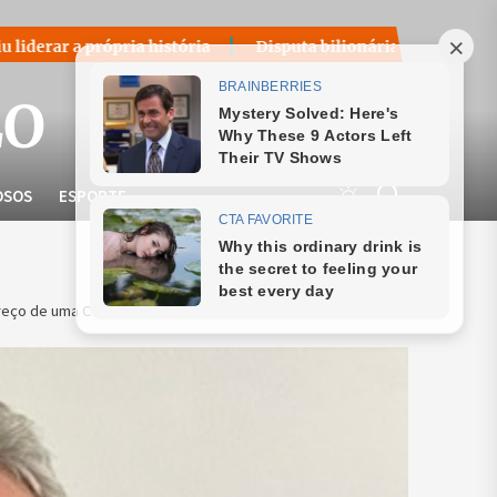
a história
Disputa bilionária sobre royalties do petróleo 
LO
OSOS
ESPORTE
Preço de uma Coroa”, de Jesu Andrade