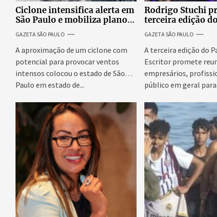
Ciclone intensifica alerta em
Rodrigo Stuchi p
São Paulo e mobiliza plano
terceira edição d
emergencial para evitar
Escritor, podcast
GAZETA SÃO PAULO
GAZETA SÃO PAULO
impactos no fornecimento
reúne especialist
de energia
discutir saúde me
A aproximação de um ciclone com
A terceira edição do 
prosperidade.
potencial para provocar ventos
Escritor promete reun
intensos colocou o estado de São
empresários, profissi
Paulo em estado de...
público em geral para
conteúdo,...