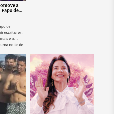
romove a
o Papo de
 ao vivo que
as para
ntal e
Papo de
ir escritores,
onais e o
 uma noite de