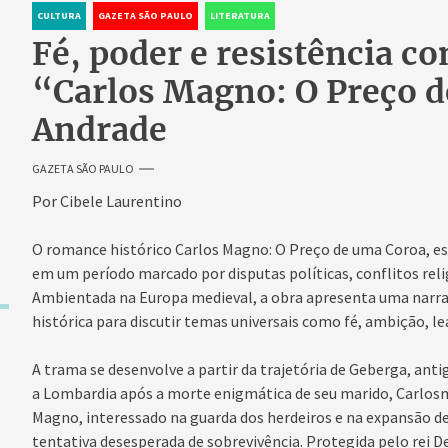
CULTURA
GAZETA SÃO PAULO
LITERATURA
Fé, poder e resistência c
“Carlos Magno: O Preço d
Andrade
GAZETA SÃO PAULO
Por Cibele Laurentino
O romance histórico Carlos Magno: O Preço de uma Coroa, esc
em um período marcado por disputas políticas, conflitos rel
Ambientada na Europa medieval, a obra apresenta uma narrati
histórica para discutir temas universais como fé, ambição, le
A trama se desenvolve a partir da trajetória de Geberga, antig
a Lombardia após a morte enigmática de seu marido, Carlos
Magno, interessado na guarda dos herdeiros e na expansão d
tentativa desesperada de sobrevivência. Protegida pelo rei 