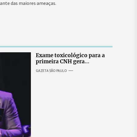
iante das maiores ameaças.
Exame toxicológico para a
primeira CNH gera
denúncias de cortes
GAZETA SÃO PAULO
excessivos de cabelo e
revolta entre candidatas