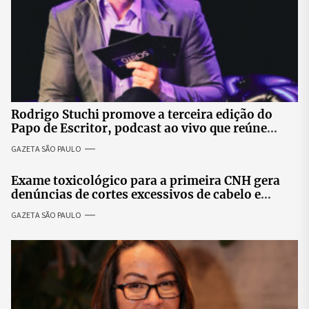
Rodrigo Stuchi promove a terceira edição do
Papo de Escritor, podcast ao vivo que reúne
especialistas para discutir saúde mental e
GAZETA SÃO PAULO
prosperidade.
Exame toxicológico para a primeira CNH gera
denúncias de cortes excessivos de cabelo e
revolta entre candidatas
GAZETA SÃO PAULO