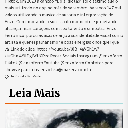
Tiktok, em 2023 a canção “Dois Idiotas” foi o sétimo áudio
mais utilizado no app no mês de setembro, batendo 147 mil
vídeos utilizando a música de autoria e interpretação de
Enzo. Comemorando o sucesso do momento e projetando
alcançar mais corações com seu talento e simpatia, Enzo
Ferro incorporou as asas de anjo à sua identidade visual como
artista e quer espalhar amor e boas energias onde quer que
vá. Link do clipe: https://youtu.be/l8B_4aVGh1w?
si=Gbn4V9IDgBYUXPzc
Redes Sociais Instagram @enzoferro
Tiktok @.enzoferro Youtube @enzoferro Contatos para
shows e parcerias: enzo.hsa@makerz.com.br
In
Gazeta Sao Paulo
Leia Mais