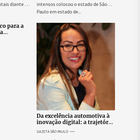
tais diante da
intensos colocou o estado de São
Paulo em estado de...
co para a
ra
tes
elo e
didatas
Da excelência automotiva à
inovação digital: a trajetória
internacional da empresária
GAZETA SÃO PAULO
Adriene Silva