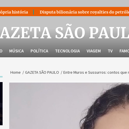
Disputa bilionária sobre royalties do petróleo volta ao cent
AZETA SÃO PAU
LO
MÚSICA
POLÍTICA
TECNOLOGIA
VIAGEM
TV
FAM
Home
GAZETA SÃO PAULO
Entre Muros e Sussurros: contos que r