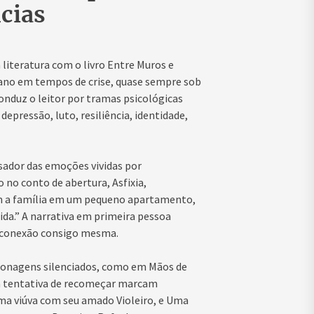
ncias
a literatura com o livro Entre Muros e
iano em tempos de crise, quase sempre sob
onduz o leitor por tramas psicológicas
ressão, luto, resiliência, identidade,
sador das emoções vividas por
 no conto de abertura, Asfixia,
m a família em um pequeno apartamento,
ida.” A narrativa em primeira pessoa
reconexão consigo mesma.
sonagens silenciados, como em Mãos de
e a tentativa de recomeçar marcam
ma viúva com seu amado Violeiro, e Uma