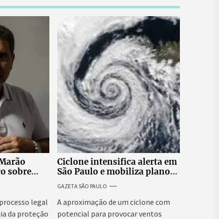
 Marão
Ciclone intensifica alerta em
ro sobre
São Paulo e mobiliza plano
tucionais no
emergencial para evitar
GAZETA SÃO PAULO
asileiro
impactos no fornecimento
de energia
 processo legal
A aproximação de um ciclone com
ia da proteção
potencial para provocar ventos