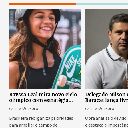
Rayssa Leal mira novo ciclo
Delegado Nilson
olímpico com estratégia
Baracat lança liv
voltada a mais treinos e
garantias consti
GAZETA SÃO PAULO
GAZETA SÃO PAULO
evolução no skate
processo penal br
Brasileira reorganiza prioridades
Obra analisa o devido
para ampliar o tempo de
e destaca a importânc