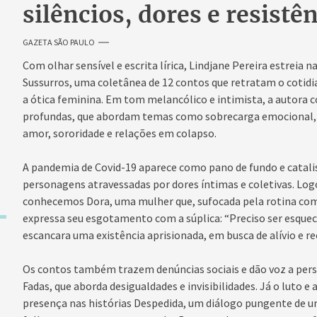
silêncios, dores e resistê
GAZETA SÃO PAULO
Com olhar sensível e escrita lírica, Lindjane Pereira estreia n
Sussurros, uma coletânea de 12 contos que retratam o cotid
a ótica feminina. Em tom melancólico e intimista, a autora c
profundas, que abordam temas como sobrecarga emocional, dep
amor, sororidade e relações em colapso.
A pandemia de Covid-19 aparece como pano de fundo e catali
personagens atravessadas por dores íntimas e coletivas. Logo
conhecemos Dora, uma mulher que, sufocada pela rotina co
expressa seu esgotamento com a súplica: “Preciso ser esquec
escancara uma existência aprisionada, em busca de alívio e 
Os contos também trazem denúncias sociais e dão voz a per
Fadas, que aborda desigualdades e invisibilidades. Já o luto 
presença nas histórias Despedida, um diálogo pungente de u