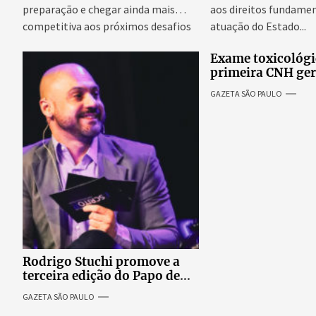
preparação e chegar ainda mais
aos direitos fundamen
competitiva aos próximos desafios
atuação do Estado...
do skate internacional...
Exame toxicológi
primeira CNH ge
denúncias de cor
GAZETA SÃO PAULO
excessivos de cab
revolta entre can
Rodrigo Stuchi promove a
terceira edição do Papo de
Escritor, podcast ao vivo que
GAZETA SÃO PAULO
reúne especialistas para