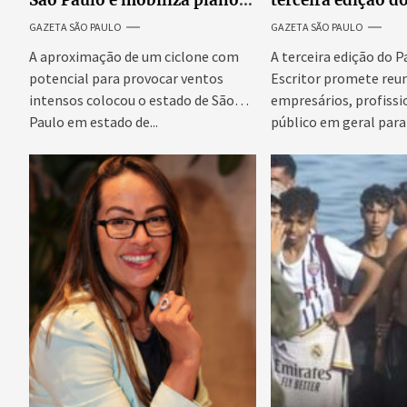
São Paulo e mobiliza plano
terceira edição d
emergencial para evitar
Escritor, podcast
GAZETA SÃO PAULO
GAZETA SÃO PAULO
impactos no fornecimento
reúne especialist
de energia
discutir saúde me
A aproximação de um ciclone com
A terceira edição do 
prosperidade.
potencial para provocar ventos
Escritor promete reun
intensos colocou o estado de São
empresários, profissi
Paulo em estado de...
público em geral para
conteúdo,...