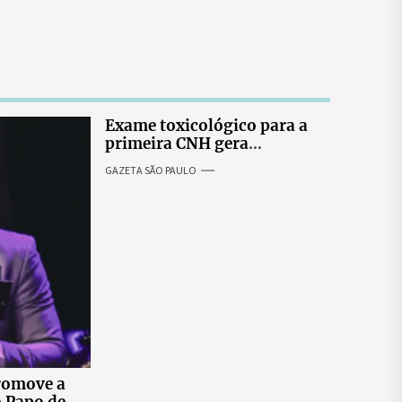
Exame toxicológico para a
primeira CNH gera
denúncias de cortes
GAZETA SÃO PAULO
excessivos de cabelo e
revolta entre candidatas
romove a