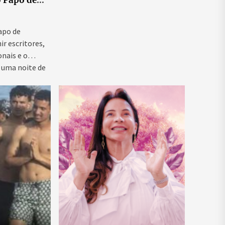
o Papo de
 ao vivo que
as para
ntal e
Papo de
ir escritores,
onais e o
 uma noite de