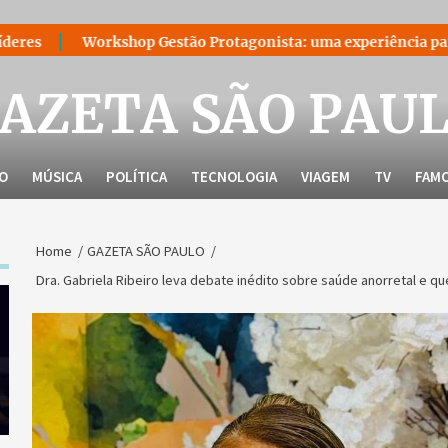
shop Gestão Protagonista: uma experiência para quem decidiu l
AZETA SÃO PAU
LO
MÚSICA
POLÍTICA
TECNOLOGIA
VIAGEM
TV
FAM
Home
GAZETA SÃO PAULO
Dra. Gabriela Ribeiro leva debate inédito sobre saúde anorretal e q