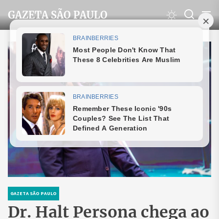
Skip
GAZETA SÃO PAULO
to
the
content
GAZETA SÃO PAULO
Dr. Halt Persona chega ao