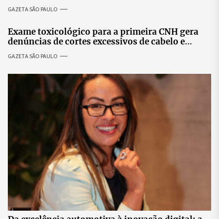
especialistas para discutir saúde mental e
GAZETA SÃO PAULO
prosperidade.
Exame toxicológico para a primeira CNH gera
denúncias de cortes excessivos de cabelo e
revolta entre candidatas
GAZETA SÃO PAULO