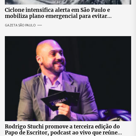
Ciclone intensifica alerta em São Paulo e
mobiliza plano emergencial para evitar
impactos no fornecimento de energia
GAZETA SÃO PAULO
Rodrigo Stuchi promove a terceira edição do
Papo de Escritor, podcast ao vivo que reúne