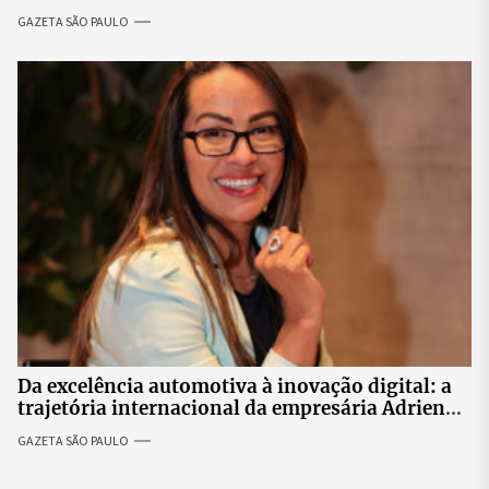
revolta entre candidatas
GAZETA SÃO PAULO
Da excelência automotiva à inovação digital: a
trajetória internacional da empresária Adriene
Silva
GAZETA SÃO PAULO