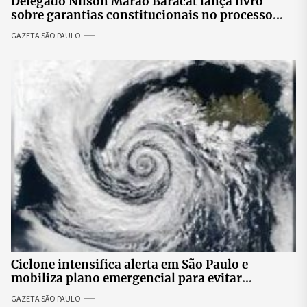
Delegado Nilson Marão Baracat lança livro
sobre garantias constitucionais no processo
penal brasileiro
GAZETA SÃO PAULO
Ciclone intensifica alerta em São Paulo e
mobiliza plano emergencial para evitar
impactos no fornecimento de energia
GAZETA SÃO PAULO