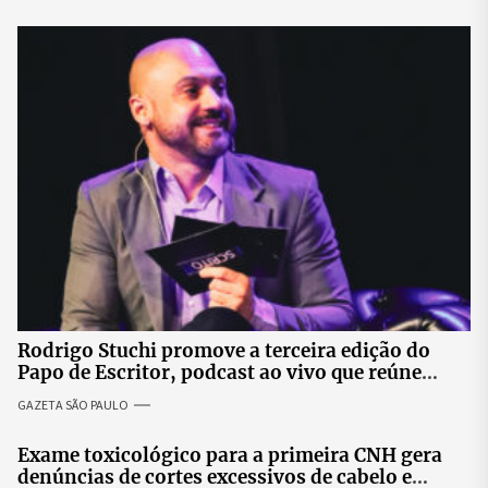
Rodrigo Stuchi promove a terceira edição do
Papo de Escritor, podcast ao vivo que reúne
especialistas para discutir saúde mental e
GAZETA SÃO PAULO
prosperidade.
Exame toxicológico para a primeira CNH gera
denúncias de cortes excessivos de cabelo e