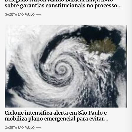
sobre garantias constitucionais no processo
penal brasileiro
GAZETA SÃO PAULO
Ciclone intensifica alerta em São Paulo e
mobiliza plano emergencial para evitar
impactos no fornecimento de energia
GAZETA SÃO PAULO