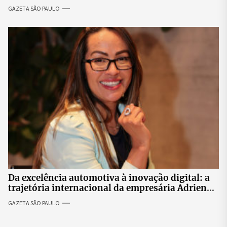
revolta entre candidatas
GAZETA SÃO PAULO
Da excelência automotiva à inovação digital: a
trajetória internacional da empresária Adriene
Silva
GAZETA SÃO PAULO