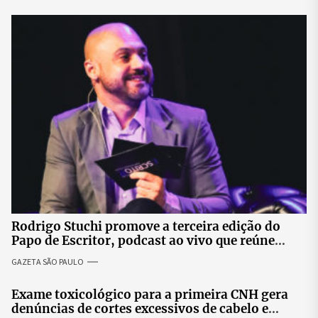
Rodrigo Stuchi promove a terceira edição do
Papo de Escritor, podcast ao vivo que reúne
especialistas para discutir saúde mental e
GAZETA SÃO PAULO
prosperidade.
Exame toxicológico para a primeira CNH gera
denúncias de cortes excessivos de cabelo e