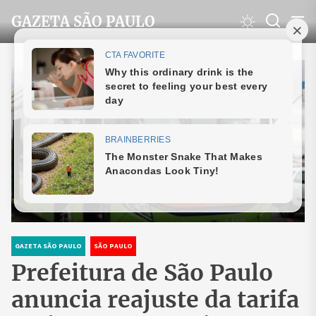
Skip
GAZETA SÃO PAULO
to
the
content
GAZETA SÃO PAULO
SÃO PAULO
Prefeitura de São Paulo
anuncia reajuste da tarifa