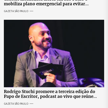
mobiliza plano emergencial para evitar
impactos no fornecimento de energia
GAZETA SÃO PAULO
Rodrigo Stuchi promove a terceira edição do
Papo de Escritor, podcast ao vivo que reúne
especialistas para discutir saúde mental e
GAZETA SÃO PAULO
prosperidade.