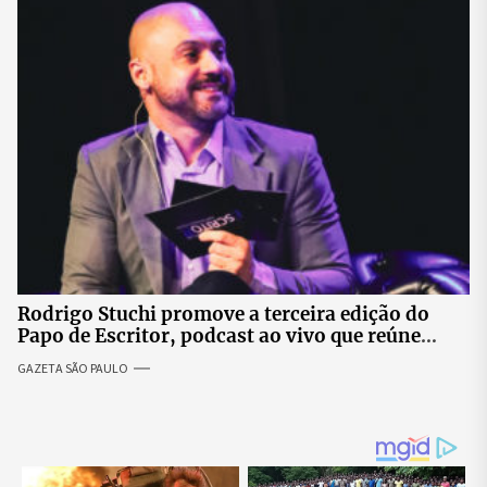
Rodrigo Stuchi promove a terceira edição do
Papo de Escritor, podcast ao vivo que reúne
especialistas para discutir saúde mental e
GAZETA SÃO PAULO
prosperidade.