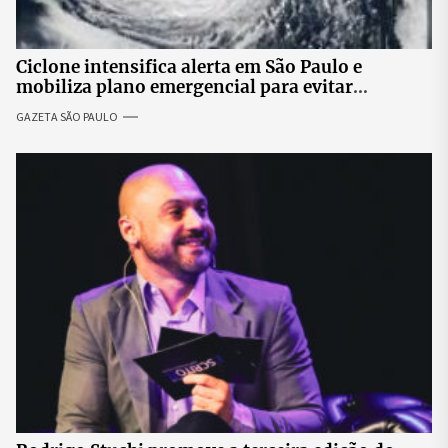
Ciclone intensifica alerta em São Paulo e
mobiliza plano emergencial para evitar
impactos no fornecimento de energia
GAZETA SÃO PAULO