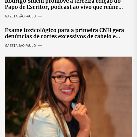
Rodrigo Stuchi promove a terceira edição do
Papo de Escritor, podcast ao vivo que reúne
especialistas para discutir saúde mental e
GAZETA SÃO PAULO
prosperidade.
Exame toxicológico para a primeira CNH gera
denúncias de cortes excessivos de cabelo e
revolta entre candidatas
GAZETA SÃO PAULO