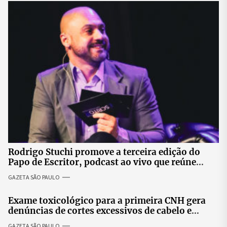
Rodrigo Stuchi promove a terceira edição do
Papo de Escritor, podcast ao vivo que reúne
especialistas para discutir saúde mental e
GAZETA SÃO PAULO
prosperidade.
Exame toxicológico para a primeira CNH gera
denúncias de cortes excessivos de cabelo e
revolta entre candidatas
GAZETA SÃO PAULO