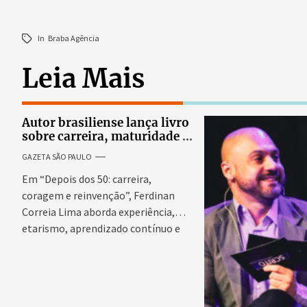
In
Braba Agência
Leia Mais
Autor brasiliense lança livro
sobre carreira, maturidade e
novos começos
GAZETA SÃO PAULO
Em “Depois dos 50: carreira,
coragem e reinvenção”, Ferdinan
Correia Lima aborda experiência,
etarismo, aprendizado contínuo e
propósito em uma...