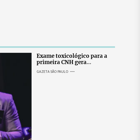
Exame toxicológico para a
primeira CNH gera
denúncias de cortes
GAZETA SÃO PAULO
excessivos de cabelo e
revolta entre candidatas