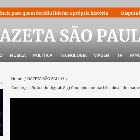
 decidiu liderar a própria história
Disputa bilionária sob
AZETA SÃO PAU
LO
MÚSICA
POLÍTICA
TECNOLOGIA
VIAGEM
TV
FAM
Home
GAZETA SÃO PAULO
Conheça a Braba do digital: Gigi Coutinho compartilha dicas de marke