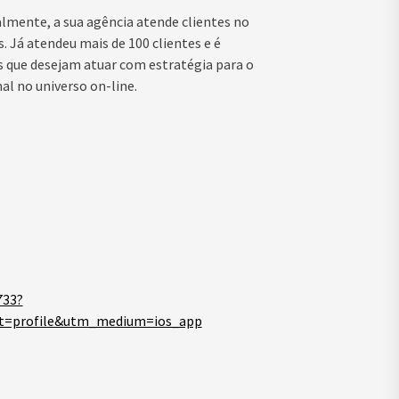
lmente, a sua agência atende clientes no
. Já atendeu mais de 100 clientes e é
 que desejam atuar com estratégia para o
l no universo on-line.
733?
t=profile&utm_medium=ios_app