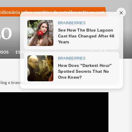
re royalties do petróleo volta ao centro do debate nacional no 
LO
OSOS
ESPORTE
ting e branding nas redes sociais