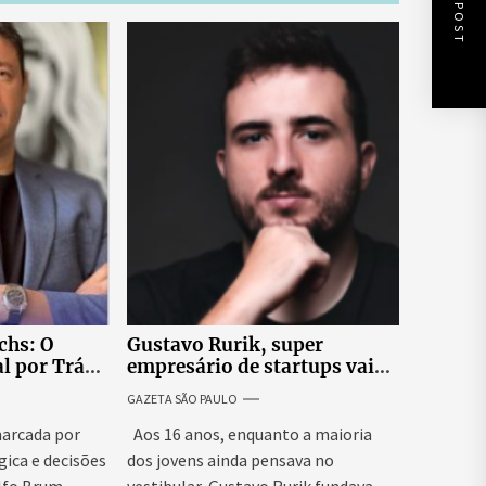
NEXT POST
chs: O
Gustavo Rurik, super
l por Trás
empresário de startups vai
ink
revelar os bastidores da
GAZETA SÃO PAULO
liderança estratégica no
Código da Expansão
arcada por
Aos 16 anos, enquanto a maioria
gica e decisões
dos jovens ainda pensava no