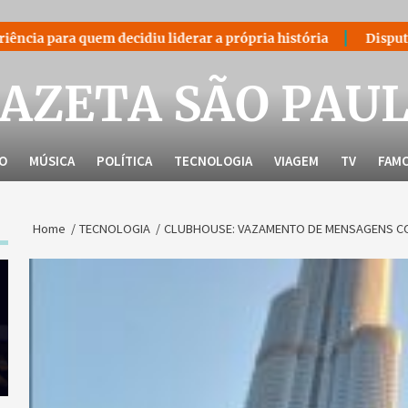
decidiu liderar a própria história
Disputa bilionária sob
AZETA SÃO PAU
LO
MÚSICA
POLÍTICA
TECNOLOGIA
VIAGEM
TV
FAM
Home
TECNOLOGIA
CLUBHOUSE: VAZAMENTO DE MENSAGENS C