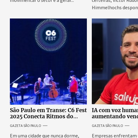
movimentar o setor e a gerar...
certeiras, Victor Rud
Himmelhochs despon
dos maiores...
São Paulo em Transe: C6 Fest
IA com voz huma
2025 Conecta Ritmos do
aumentando vend
Mundo em uma Única Batida
empresas
GAZETA SÃO PAULO
GAZETA SÃO PAULO
Em uma cidade que nunca dorme,
Empresas enfrentam 