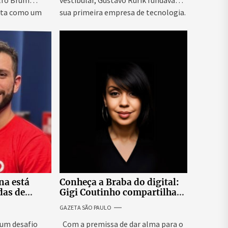
olfo Brum
vestibular, Gustavo Rurik fundava
ta como um
sua primeira empresa de tecnologia.
O...
na está
Conheça a Braba do digital:
as de
Gigi Coutinho compartilha
dicas de marketing e
GAZETA SÃO PAULO
branding nas redes sociais
um desafio
Com a premissa de dar alma para o