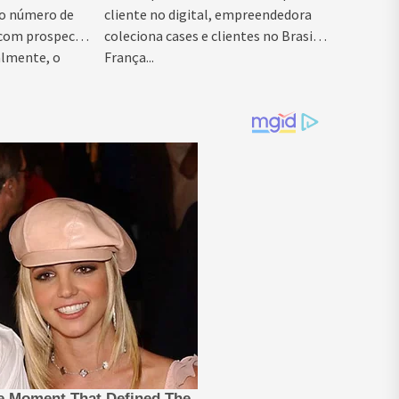
 o número de
cliente no digital, empreendedora
 com prospects
coleciona cases e clientes no Brasil,
almente, o
França...
o comercial...