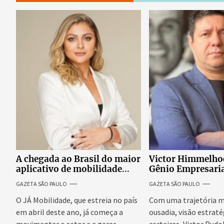
A chegada ao Brasil do maior
Victor Himmelho
aplicativo de mobilidade
Gênio Empresaria
urbana da Europa promete
do Império Eurol
GAZETA SÃO PAULO
GAZETA SÃO PAULO
transformar o mercado
nacional de transporte por
O JÁ Mobilidade, que estreia no país
Com uma trajetória m
aplicativo.
em abril deste ano, já começa a
ousadia, visão estraté