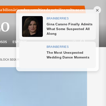
re royalties do petróleo volta ao centro do debate nacional no S
LO
OSOS
ESPORTE
OLOCA SEGURANÇA DO APP EM CHEQUE