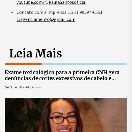
youtube.com/@PaulaSantosoficial
Contato com a imprensa: 55 11 99397-0551
cragenciamento@gmail.com
Leia Mais
Exame toxicológico para a primeira CNH gera
denúncias de cortes excessivos de cabelo e
revolta entre candidatas
GAZETA SÃO PAULO