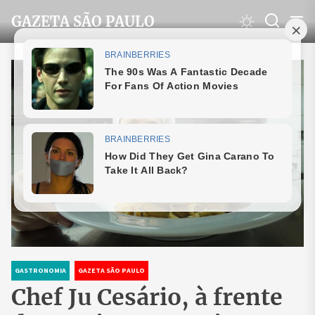
Skip
GAZETA SÃO PAULO
to
the
content
GASTRONOMIA
GAZETA SÃO PAULO
Chef Ju Cesário, à frente