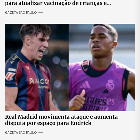
para atualizar vacinação de crianças e
adolescentes
GAZETA SÃO PAULO
Real Madrid movimenta ataque e aumenta
disputa por espaço para Endrick
GAZETA SÃO PAULO